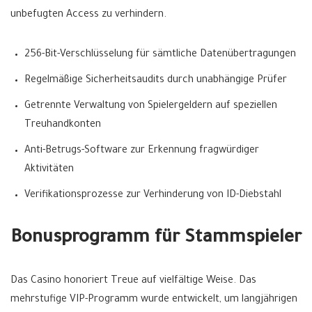
unbefugten Access zu verhindern.
256-Bit-Verschlüsselung für sämtliche Datenübertragungen
Regelmäßige Sicherheitsaudits durch unabhängige Prüfer
Getrennte Verwaltung von Spielergeldern auf speziellen
Treuhandkonten
Anti-Betrugs-Software zur Erkennung fragwürdiger
Aktivitäten
Verifikationsprozesse zur Verhinderung von ID-Diebstahl
Bonusprogramm für Stammspieler
Das Casino honoriert Treue auf vielfältige Weise. Das
mehrstufige VIP-Programm wurde entwickelt, um langjährigen