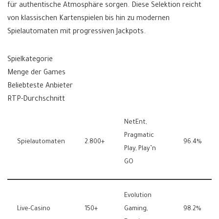
für authentische Atmosphäre sorgen. Diese Selektion reicht
von klassischen Kartenspielen bis hin zu modernen
Spielautomaten mit progressiven Jackpots.
Spielkategorie
Menge der Games
Beliebteste Anbieter
RTP-Durchschnitt
NetEnt,
Pragmatic
Spielautomaten
2.800+
96.4%
Play, Play’n
GO
Evolution
Live-Casino
150+
Gaming,
98.2%