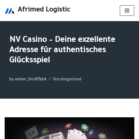
Afrimed Logistic
Skip
to
content
NV Casino – Deine exzellente
Adresse für authentisches
Glücksspiel
by
admin_0ns87bbk
Uncategorized