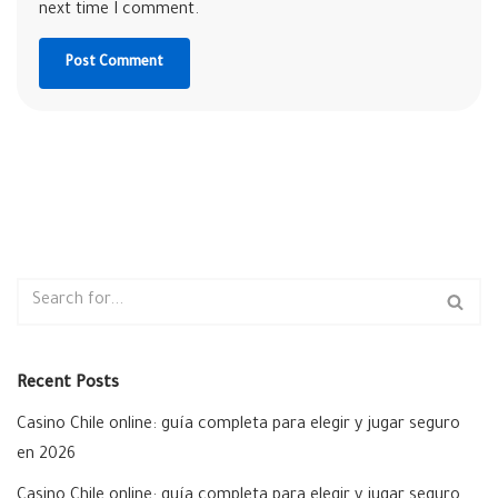
next time I comment.
Recent Posts
Casino Chile online: guía completa para elegir y jugar seguro
en 2026
Casino Chile online: guía completa para elegir y jugar seguro