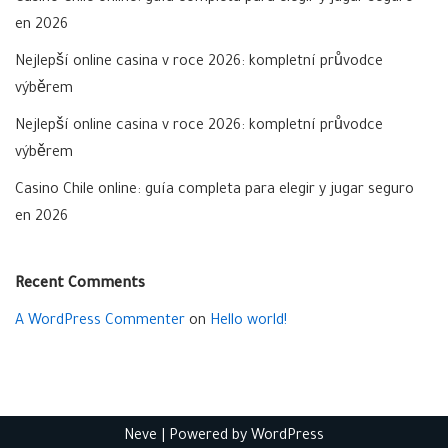
en 2026
Nejlepší online casina v roce 2026: kompletní průvodce
výběrem
Nejlepší online casina v roce 2026: kompletní průvodce
výběrem
Casino Chile online: guía completa para elegir y jugar seguro
en 2026
Recent Comments
A WordPress Commenter
on
Hello world!
Neve
| Powered by
WordPress