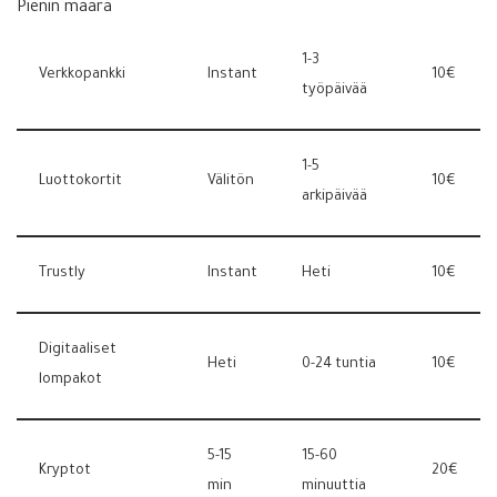
Pienin määrä
1-3
Verkkopankki
Instant
10€
työpäivää
1-5
Luottokortit
Välitön
10€
arkipäivää
Trustly
Instant
Heti
10€
Digitaaliset
Heti
0-24 tuntia
10€
lompakot
5-15
15-60
Kryptot
20€
min
minuuttia