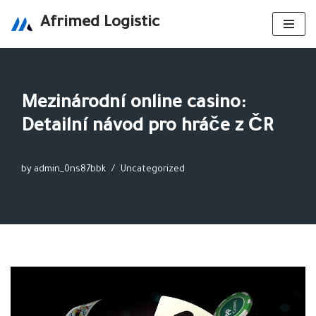
Afrimed Logistic
Skip
to
content
Mezinárodní online casino:
Detailní návod pro hráče z ČR
by
admin_0ns87bbk
Uncategorized