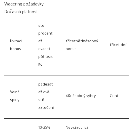
Wagering požadavky
Dočasná platnost
sto
procent
Uvítací
až
třicetpětinásobný
třicet dní
bonus
dvacet
bonus
pět tisíc
Kč
padesát
Volná
až dvě
40násobný výhry
7 dní
spiny
stě
zatočení
10-25%
Nevyžadující