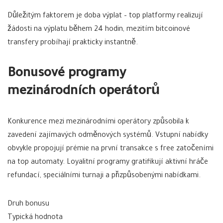
Důležitým faktorem je doba výplat – top platformy realizují
žádosti na výplatu během 24 hodin, mezitím bitcoinové
transfery probíhají prakticky instantně.
Bonusové programy
mezinárodních operátorů
Konkurence mezi mezinárodními operátory způsobila k
zavedení zajímavých odměnových systémů. Vstupní nabídky
obvykle propojují prémie na první transakce s free zatočeními
na top automaty. Loyalitní programy gratifikují aktivní hráče
refundací, speciálními turnaji a přizpůsobenými nabídkami.
Druh bonusu
Typická hodnota