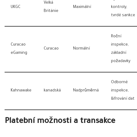
Velká
UKGC
Maximální
kontroly,
Británie
tvrdé sankce
Roční
Curacao
inspekce,
Curacao
Normální
eGaming
základní
požadavky
Odborné
Kahnawake
kanadská
Nadprůměrná
inspekce,
šifrování dat
Platební možnosti a transakce