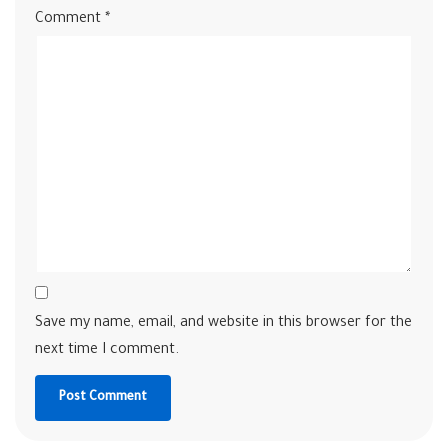
Comment
*
Save my name, email, and website in this browser for the
next time I comment.