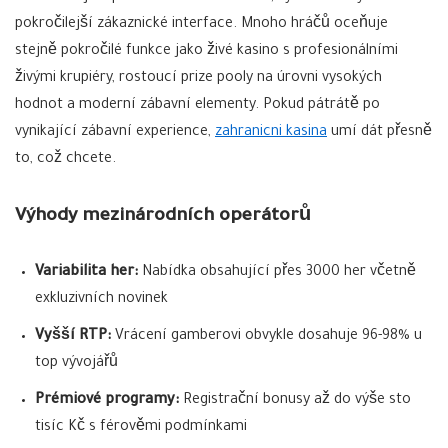
pokročilejší zákaznické interface. Mnoho hráčů oceňuje
stejně pokročilé funkce jako živé kasino s profesionálními
živými krupiéry, rostoucí prize pooly na úrovni vysokých
hodnot a moderní zábavní elementy. Pokud pátrátě po
vynikající zábavní experience,
zahranicni kasina
umí dát přesně
to, což chcete.
Výhody mezinárodních operátorů
Variabilita her:
Nabídka obsahující přes 3000 her včetně
exkluzivních novinek
Vyšší RTP:
Vrácení gamberovi obvykle dosahuje 96-98% u
top vývojářů
Prémiové programy:
Registrační bonusy až do výše sto
tisíc Kč s férověmi podmínkami