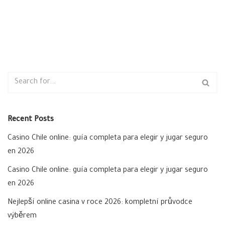
Recent Posts
Casino Chile online: guía completa para elegir y jugar seguro
en 2026
Casino Chile online: guía completa para elegir y jugar seguro
en 2026
Nejlepší online casina v roce 2026: kompletní průvodce
výběrem