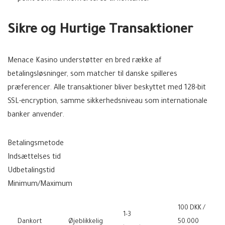
Sikre og Hurtige Transaktioner
Menace Kasino understøtter en bred række af
betalingsløsninger, som matcher til danske spilleres
præferencer. Alle transaktioner bliver beskyttet med 128-bit
SSL-encryption, samme sikkerhedsniveau som internationale
banker anvender.
Betalingsmetode
Indsættelses tid
Udbetalingstid
Minimum/Maximum
100 DKK /
1-3
Dankort
Øjeblikkelig
50.000