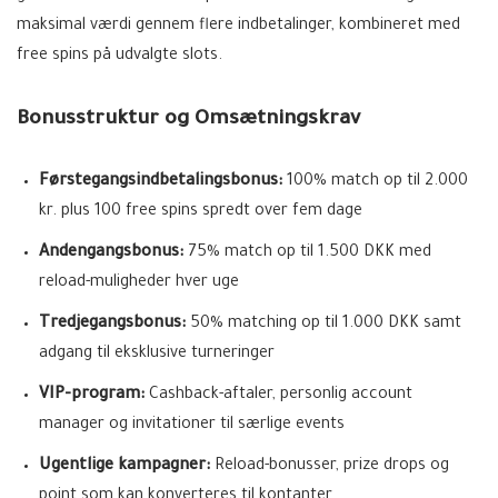
maksimal værdi gennem flere indbetalinger, kombineret med
free spins på udvalgte slots.
Bonusstruktur og Omsætningskrav
Førstegangsindbetalingsbonus:
100% match op til 2.000
kr. plus 100 free spins spredt over fem dage
Andengangsbonus:
75% match op til 1.500 DKK med
reload-muligheder hver uge
Tredjegangsbonus:
50% matching op til 1.000 DKK samt
adgang til eksklusive turneringer
VIP-program:
Cashback-aftaler, personlig account
manager og invitationer til særlige events
Ugentlige kampagner:
Reload-bonusser, prize drops og
point som kan konverteres til kontanter