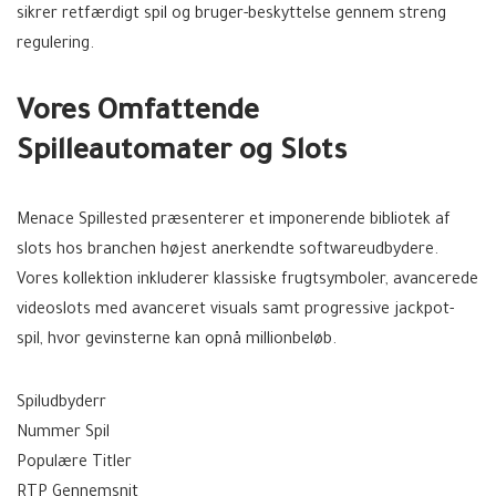
sikrer retfærdigt spil og bruger-beskyttelse gennem streng
regulering.
Vores Omfattende
Spilleautomater og Slots
Menace Spillested præsenterer et imponerende bibliotek af
slots hos branchen højest anerkendte softwareudbydere.
Vores kollektion inkluderer klassiske frugtsymboler, avancerede
videoslots med avanceret visuals samt progressive jackpot-
spil, hvor gevinsterne kan opnå millionbeløb.
Spiludbyderr
Nummer Spil
Populære Titler
RTP Gennemsnit