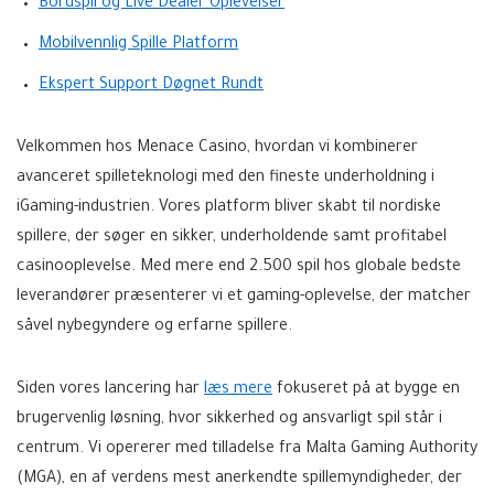
Bordspil og Live Dealer Oplevelser
Mobilvennlig Spille Platform
Ekspert Support Døgnet Rundt
Velkommen hos Menace Casino, hvordan vi kombinerer
avanceret spilleteknologi med den fineste underholdning i
iGaming-industrien. Vores platform bliver skabt til nordiske
spillere, der søger en sikker, underholdende samt profitabel
casinooplevelse. Med mere end 2.500 spil hos globale bedste
leverandører præsenterer vi et gaming-oplevelse, der matcher
såvel nybegyndere og erfarne spillere.
Siden vores lancering har
læs mere
fokuseret på at bygge en
brugervenlig løsning, hvor sikkerhed og ansvarligt spil står i
centrum. Vi opererer med tilladelse fra Malta Gaming Authority
(MGA), en af verdens mest anerkendte spillemyndigheder, der