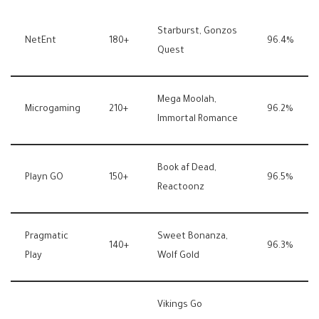
Starburst, Gonzos
NetEnt
180+
96.4%
Quest
Mega Moolah,
Microgaming
210+
96.2%
Immortal Romance
Book af Dead,
Playn GO
150+
96.5%
Reactoonz
Pragmatic
Sweet Bonanza,
140+
96.3%
Play
Wolf Gold
Vikings Go