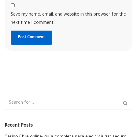
Save my name, email, and website in this browser for the
next time I comment.
Recent Posts