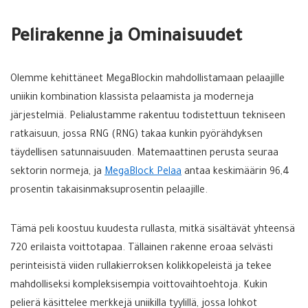
Pelirakenne ja Ominaisuudet
Olemme kehittäneet MegaBlockin mahdollistamaan pelaajille
uniikin kombination klassista pelaamista ja moderneja
järjestelmiä. Pelialustamme rakentuu todistettuun tekniseen
ratkaisuun, jossa RNG (RNG) takaa kunkin pyörähdyksen
täydellisen satunnaisuuden. Matemaattinen perusta seuraa
sektorin normeja, ja
MegaBlock Pelaa
antaa keskimäärin 96,4
prosentin takaisinmaksuprosentin pelaajille.
Tämä peli koostuu kuudesta rullasta, mitkä sisältävät yhteensä
720 erilaista voittotapaa. Tällainen rakenne eroaa selvästi
perinteisistä viiden rullakierroksen kolikkopeleistä ja tekee
mahdolliseksi kompleksisempia voittovaihtoehtoja. Kukin
pelierä käsittelee merkkejä uniikilla tyylillä, jossa lohkot