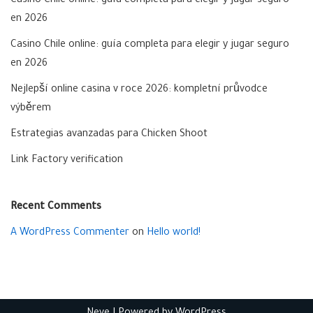
Casino Chile online: guía completa para elegir y jugar seguro
en 2026
Casino Chile online: guía completa para elegir y jugar seguro
en 2026
Nejlepší online casina v roce 2026: kompletní průvodce
výběrem
Estrategias avanzadas para Chicken Shoot
Link Factory verification
Recent Comments
A WordPress Commenter
on
Hello world!