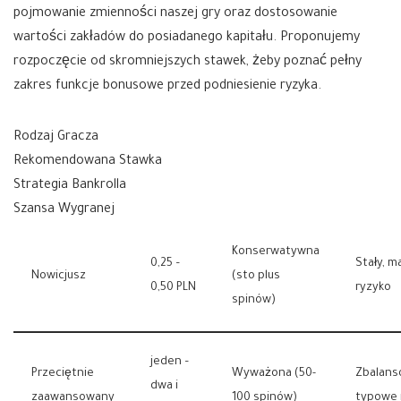
pojmowanie zmienności naszej gry oraz dostosowanie
wartości zakładów do posiadanego kapitału. Proponujemy
rozpoczęcie od skromniejszych stawek, żeby poznać pełny
zakres funkcje bonusowe przed podniesienie ryzyka.
Rodzaj Gracza
Rekomendowana Stawka
Strategia Bankrolla
Szansa Wygranej
Konserwatywna
0,25 –
Stały, m
Nowicjusz
(sto plus
0,50 PLN
ryzyko
spinów)
jeden –
Przeciętnie
Wyważona (50-
Zbalans
dwa i
zaawansowany
100 spinów)
typowe 