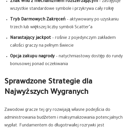
Znak Wild z mechanizmem rozszerzającym
– zastępuje
wszystkie standardowe symbole i przykrywa cały rolkę
Tryb Darmowych Zakręceń
– aktywowany po uzyskaniu
trzech lub większej liczby symboli Scatter’a
Narastający jackpot
– rośnie z pojedynczym zakładem
całości graczy na pełnym świecie
Opcja zakupu nagrody
– natychmiastowy dostęp do rundy
bonusowej ponad oczekiwania
Sprawdzone Strategie dla
Najwyższych Wygranych
Zawodowi gracze tej gry rozwijają własne podejścia do
administrowania budżetem i maksymalizowania potencjalnych
wypłat. Fundamentem do długotrwałej rozrywki jest