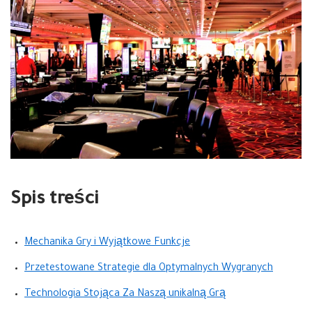
Spis treści
Mechanika Gry i Wyjątkowe Funkcje
Przetestowane Strategie dla Optymalnych Wygranych
Technologia Stojąca Za Naszą unikalną Grą