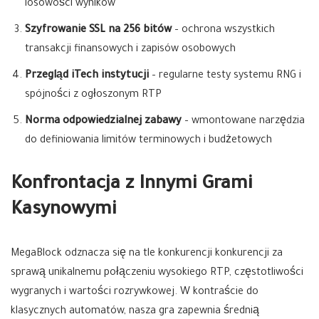
losowości wyników
Szyfrowanie SSL na 256 bitów
– ochrona wszystkich
transakcji finansowych i zapisów osobowych
Przegląd iTech instytucji
– regularne testy systemu RNG i
spójności z ogłoszonym RTP
Norma odpowiedzialnej zabawy
– wmontowane narzędzia
do definiowania limitów terminowych i budżetowych
Konfrontacja z Innymi Grami
Kasynowymi
MegaBlock odznacza się na tle konkurencji konkurencji za
sprawą unikalnemu połączeniu wysokiego RTP, częstotliwości
wygranych i wartości rozrywkowej. W kontraście do
klasycznych automatów, nasza gra zapewnia średnią