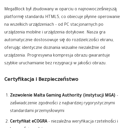
MegaBlock był zbudowany w oparciu o najnowocześniejszą
platformę standardu HTML5, co obiecuje płynne operowanie
na wszelkich urządzeniach – od PC stacjonarnych po
urządzenia mobilne i urządzenia dotykowe. Nasza gra
automatycznie dostosowuje się do rozdzielczości ekranu,
oferując identyczne doznania wizualne niezależnie od
urządzenia. Progresywna kompresja obrazu gwarantuje
szybkie uruchamianie bez rezygnacji w jakości obrazu.
Certyfikacja i Bezpieczeństwo
Zezwolenie Malta Gaming Authority (instytucji MGA)
–
zaświadczenie zgodności z najbardziej rygorystycznymi
standardami przemysłowymi
Certyfikat eCOGRA
– niezależna weryfikacja rzetelności i