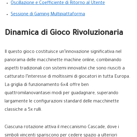
Oscillazione e Coefficiente di Ritorno al Utente
Sessione di Gaming Multipiattaforma
Dinamica di Gioco Rivoluzionaria
Il questo gioco costituisce un’innovazione significativa nel
panorama delle macchinette machine online, combinando
aspetti tradizionali con sistemi innovativi che sono riusciti a
catturato l’interesse di moltissimi di giocatori in tutta Europa.
La griglia di funzionamento 6×4 offre ben
quattromilanovantasei modi per guadagnare, superando
largamente le configurazioni standard delle macchinette
classiche a 5x rulli.
Ciascuna rotazione attiva il meccanismo Cascade, dove i
simboli vincenti spariscono per cedere spazio a ulteriori