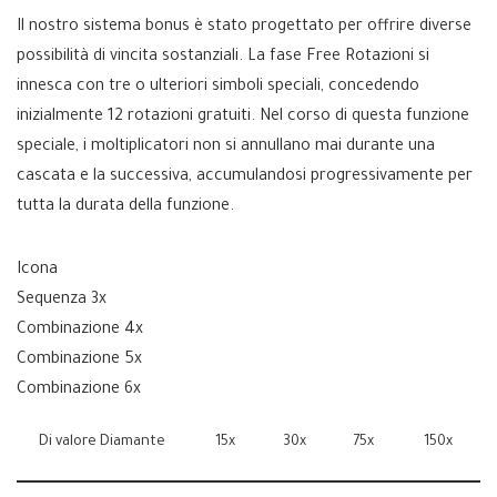
Il nostro sistema bonus è stato progettato per offrire diverse
possibilità di vincita sostanziali. La fase Free Rotazioni si
innesca con tre o ulteriori simboli speciali, concedendo
inizialmente 12 rotazioni gratuiti. Nel corso di questa funzione
speciale, i moltiplicatori non si annullano mai durante una
cascata e la successiva, accumulandosi progressivamente per
tutta la durata della funzione.
Icona
Sequenza 3x
Combinazione 4x
Combinazione 5x
Combinazione 6x
Di valore Diamante
15x
30x
75x
150x