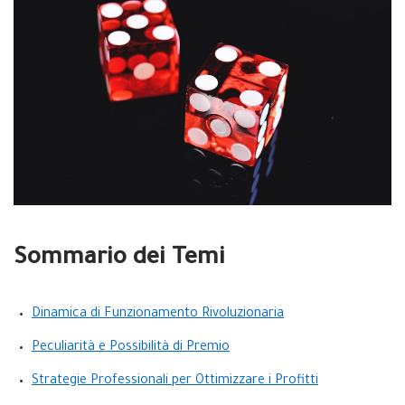
Sommario dei Temi
Dinamica di Funzionamento Rivoluzionaria
Peculiarità e Possibilità di Premio
Strategie Professionali per Ottimizzare i Profitti