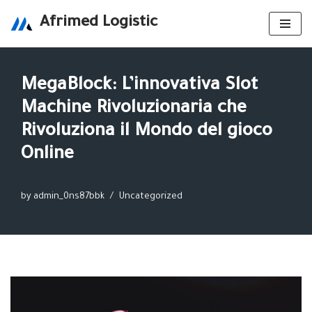
Afrimed Logistic
Skip
to
content
MegaBlock: L’innovativa Slot
Machine Rivoluzionaria che
Rivoluziona il Mondo del gioco
Online
by
admin_0ns87bbk
Uncategorized