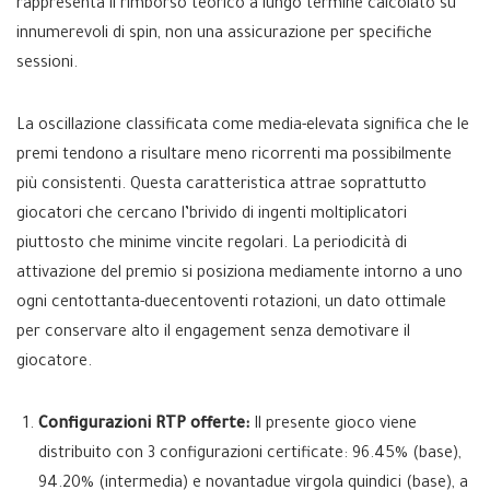
rappresenta il rimborso teorico a lungo termine calcolato su
innumerevoli di spin, non una assicurazione per specifiche
sessioni.
La oscillazione classificata come media-elevata significa che le
premi tendono a risultare meno ricorrenti ma possibilmente
più consistenti. Questa caratteristica attrae soprattutto
giocatori che cercano l’brivido di ingenti moltiplicatori
piuttosto che minime vincite regolari. La periodicità di
attivazione del premio si posiziona mediamente intorno a uno
ogni centottanta-duecentoventi rotazioni, un dato ottimale
per conservare alto il engagement senza demotivare il
giocatore.
Configurazioni RTP offerte:
Il presente gioco viene
distribuito con 3 configurazioni certificate: 96.45% (base),
94.20% (intermedia) e novantadue virgola quindici (base), a