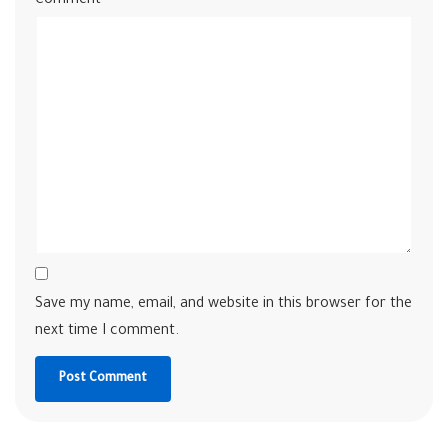
Comment
*
Save my name, email, and website in this browser for the
next time I comment.