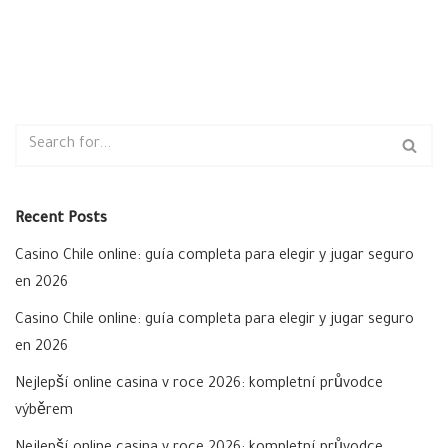
Recent Posts
Casino Chile online: guía completa para elegir y jugar seguro
en 2026
Casino Chile online: guía completa para elegir y jugar seguro
en 2026
Nejlepší online casina v roce 2026: kompletní průvodce
výběrem