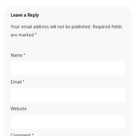
Leave a Reply
Your email address will not be published.
Required fields
are marked
*
Name
*
Email
*
Website