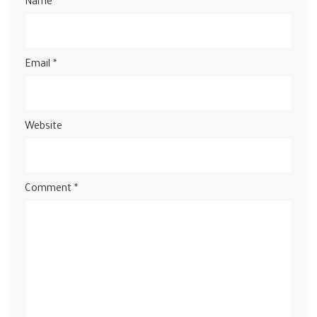
Name
*
Email
*
Website
Comment
*