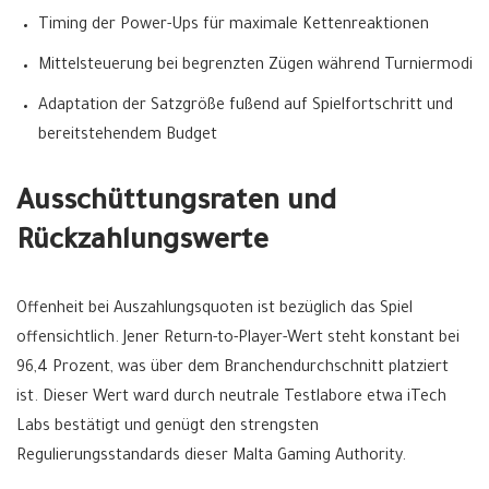
Timing der Power-Ups für maximale Kettenreaktionen
Mittelsteuerung bei begrenzten Zügen während Turniermodi
Adaptation der Satzgröße fußend auf Spielfortschritt und
bereitstehendem Budget
Ausschüttungsraten und
Rückzahlungswerte
Offenheit bei Auszahlungsquoten ist bezüglich das Spiel
offensichtlich. Jener Return-to-Player-Wert steht konstant bei
96,4 Prozent, was über dem Branchendurchschnitt platziert
ist. Dieser Wert ward durch neutrale Testlabore etwa iTech
Labs bestätigt und genügt den strengsten
Regulierungsstandards dieser Malta Gaming Authority.