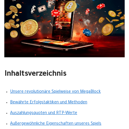
Inhaltsverzeichnis
Unsere revolutionäre Spielweise von MegaBlock
Bewährte Erfolgstaktiken und Methoden
Auszahlungsquoten und RTP-Werte
Außergewöhnliche Eigenschaften unseres Spiels