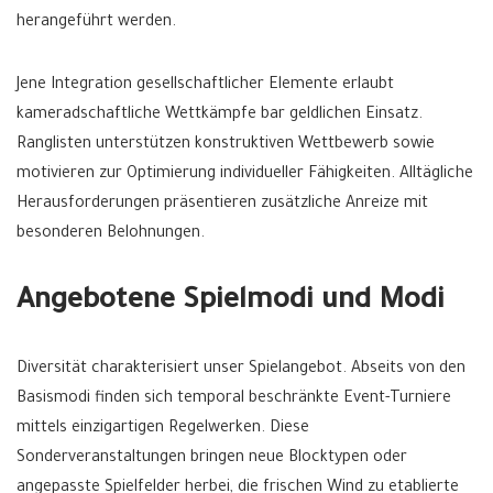
herangeführt werden.
Jene Integration gesellschaftlicher Elemente erlaubt
kameradschaftliche Wettkämpfe bar geldlichen Einsatz.
Ranglisten unterstützen konstruktiven Wettbewerb sowie
motivieren zur Optimierung individueller Fähigkeiten. Alltägliche
Herausforderungen präsentieren zusätzliche Anreize mit
besonderen Belohnungen.
Angebotene Spielmodi und Modi
Diversität charakterisiert unser Spielangebot. Abseits von den
Basismodi finden sich temporal beschränkte Event-Turniere
mittels einzigartigen Regelwerken. Diese
Sonderveranstaltungen bringen neue Blocktypen oder
angepasste Spielfelder herbei, die frischen Wind zu etablierte