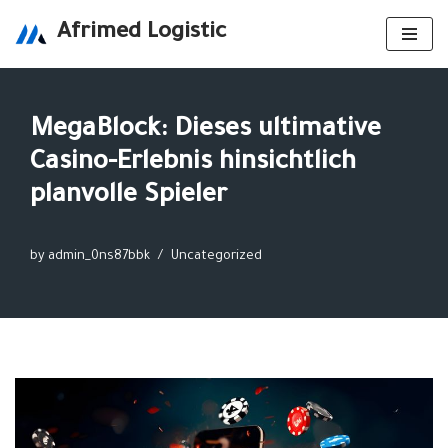
Afrimed Logistic
Skip
to
content
MegaBlock: Dieses ultimative
Casino-Erlebnis hinsichtlich
planvolle Spieler
by
admin_0ns87bbk
Uncategorized