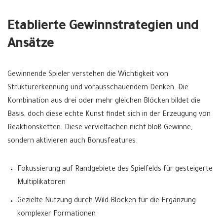
Etablierte Gewinnstrategien und
Ansätze
Gewinnende Spieler verstehen die Wichtigkeit von
Strukturerkennung und vorausschauendem Denken. Die
Kombination aus drei oder mehr gleichen Blöcken bildet die
Basis, doch diese echte Kunst findet sich in der Erzeugung von
Reaktionsketten. Diese vervielfachen nicht bloß Gewinne,
sondern aktivieren auch Bonusfeatures.
Fokussierung auf Randgebiete des Spielfelds für gesteigerte
Multiplikatoren
Gezielte Nutzung durch Wild-Blöcken für die Ergänzung
komplexer Formationen