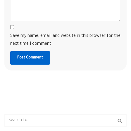
Save my name, email, and website in this browser for the
next time I comment.