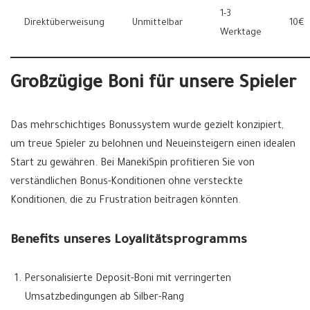
1-3
Direktüberweisung
Unmittelbar
10€
Werktage
Großzügige Boni für unsere Spieler
Das mehrschichtiges Bonussystem wurde gezielt konzipiert,
um treue Spieler zu belohnen und Neueinsteigern einen idealen
Start zu gewähren. Bei ManekiSpin profitieren Sie von
verständlichen Bonus-Konditionen ohne versteckte
Konditionen, die zu Frustration beitragen könnten.
Benefits unseres Loyalitätsprogramms
Personalisierte Deposit-Boni mit verringerten
Umsatzbedingungen ab Silber-Rang