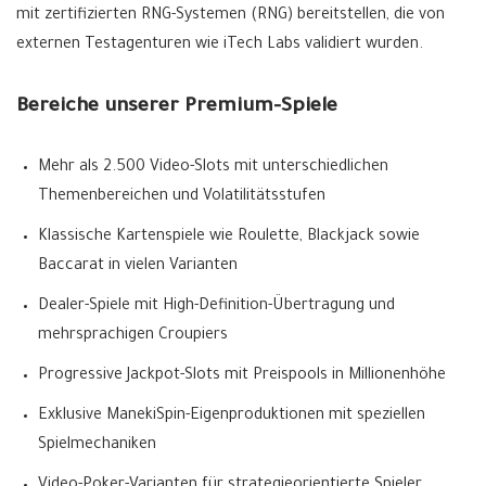
mit zertifizierten RNG-Systemen (RNG) bereitstellen, die von
externen Testagenturen wie iTech Labs validiert wurden.
Bereiche unserer Premium-Spiele
Mehr als 2.500 Video-Slots mit unterschiedlichen
Themenbereichen und Volatilitätsstufen
Klassische Kartenspiele wie Roulette, Blackjack sowie
Baccarat in vielen Varianten
Dealer-Spiele mit High-Definition-Übertragung und
mehrsprachigen Croupiers
Progressive Jackpot-Slots mit Preispools in Millionenhöhe
Exklusive ManekiSpin-Eigenproduktionen mit speziellen
Spielmechaniken