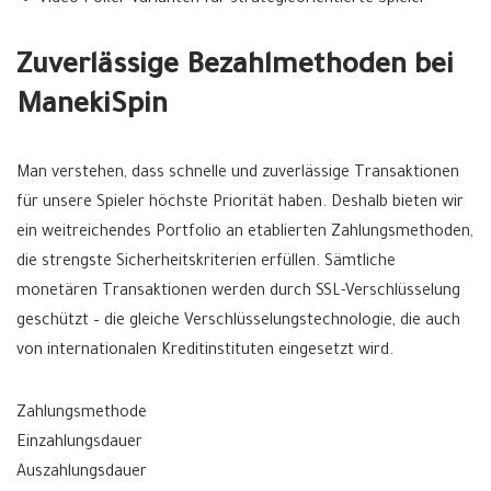
Video-Poker-Varianten für strategieorientierte Spieler
Zuverlässige Bezahlmethoden bei
ManekiSpin
Man verstehen, dass schnelle und zuverlässige Transaktionen
für unsere Spieler höchste Priorität haben. Deshalb bieten wir
ein weitreichendes Portfolio an etablierten Zahlungsmethoden,
die strengste Sicherheitskriterien erfüllen. Sämtliche
monetären Transaktionen werden durch SSL-Verschlüsselung
geschützt – die gleiche Verschlüsselungstechnologie, die auch
von internationalen Kreditinstituten eingesetzt wird.
Zahlungsmethode
Einzahlungsdauer
Auszahlungsdauer