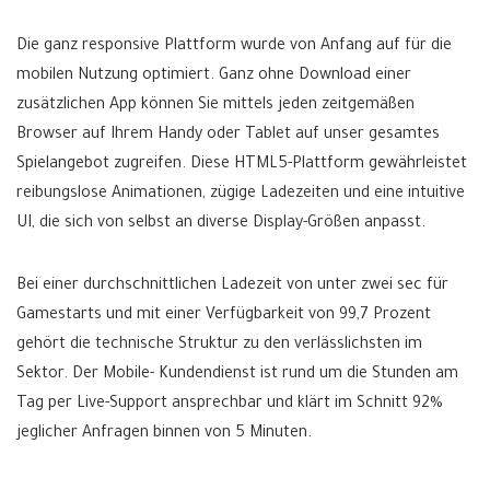
Die ganz responsive Plattform wurde von Anfang auf für die
mobilen Nutzung optimiert. Ganz ohne Download einer
zusätzlichen App können Sie mittels jeden zeitgemäßen
Browser auf Ihrem Handy oder Tablet auf unser gesamtes
Spielangebot zugreifen. Diese HTML5-Plattform gewährleistet
reibungslose Animationen, zügige Ladezeiten und eine intuitive
UI, die sich von selbst an diverse Display-Größen anpasst.
Bei einer durchschnittlichen Ladezeit von unter zwei sec für
Gamestarts und mit einer Verfügbarkeit von 99,7 Prozent
gehört die technische Struktur zu den verlässlichsten im
Sektor. Der Mobile- Kundendienst ist rund um die Stunden am
Tag per Live-Support ansprechbar und klärt im Schnitt 92%
jeglicher Anfragen binnen von 5 Minuten.