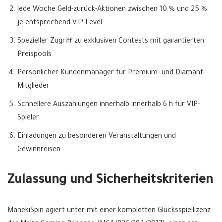
Jede Woche Geld-zurück-Aktionen zwischen 10 % und 25 %
je entsprechend VIP-Level
Spezieller Zugriff zu exklusiven Contests mit garantierten
Preispools
Persönlicher Kundenmanager für Premium- und Diamant-
Mitglieder
Schnellere Auszahlungen innerhalb innerhalb 6 h für VIP-
Spieler
Einladungen zu besonderen Veranstaltungen und
Gewinnreisen
Zulassung und Sicherheitskriterien
ManekiSpin agiert unter mit einer kompletten Glücksspiellizenz