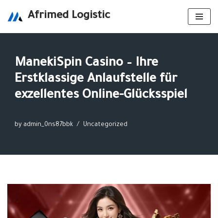
Afrimed Logistic
Skip
to
content
ManekiSpin Casino – Ihre
Erstklassige Anlaufstelle für
exzellentes Online-Glücksspiel
by
admin_0ns87bbk
Uncategorized