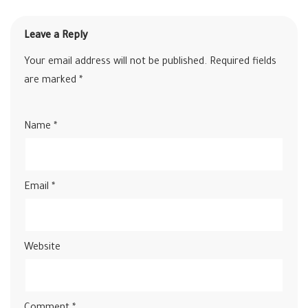
Leave a Reply
Your email address will not be published.
Required fields
are marked
*
Name
*
Email
*
Website