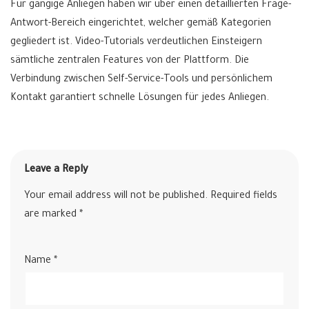
Für gängige Anliegen haben wir über einen detaillierten Frage-
Antwort-Bereich eingerichtet, welcher gemäß Kategorien
gegliedert ist. Video-Tutorials verdeutlichen Einsteigern
sämtliche zentralen Features von der Plattform. Die
Verbindung zwischen Self-Service-Tools und persönlichem
Kontakt garantiert schnelle Lösungen für jedes Anliegen.
Leave a Reply
Your email address will not be published.
Required fields
are marked
*
Name
*