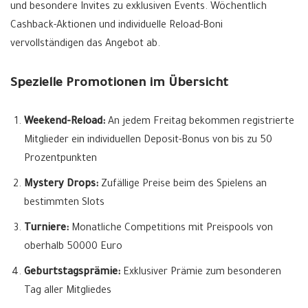
und besondere Invites zu exklusiven Events. Wöchentlich
Cashback-Aktionen und individuelle Reload-Boni
vervollständigen das Angebot ab.
Spezielle Promotionen im Übersicht
Weekend-Reload:
An jedem Freitag bekommen registrierte
Mitglieder ein individuellen Deposit-Bonus von bis zu 50
Prozentpunkten
Mystery Drops:
Zufällige Preise beim des Spielens an
bestimmten Slots
Turniere:
Monatliche Competitions mit Preispools von
oberhalb 50000 Euro
Geburtstagsprämie:
Exklusiver Prämie zum besonderen
Tag aller Mitgliedes