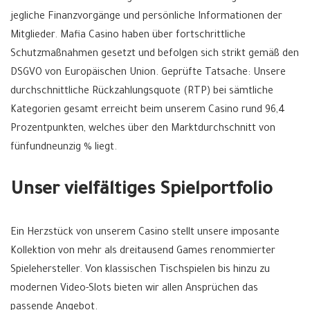
jegliche Finanzvorgänge und persönliche Informationen der
Mitglieder. Mafia Casino haben über fortschrittliche
Schutzmaßnahmen gesetzt und befolgen sich strikt gemäß den
DSGVO von Europäischen Union. Geprüfte Tatsache: Unsere
durchschnittliche Rückzahlungsquote (RTP) bei sämtliche
Kategorien gesamt erreicht beim unserem Casino rund 96,4
Prozentpunkten, welches über den Marktdurchschnitt von
fünfundneunzig % liegt.
Unser vielfältiges Spielportfolio
Ein Herzstück von unserem Casino stellt unsere imposante
Kollektion von mehr als dreitausend Games renommierter
Spielehersteller. Von klassischen Tischspielen bis hinzu zu
modernen Video-Slots bieten wir allen Ansprüchen das
passende Angebot.