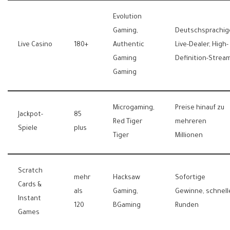
Evolution
Gaming,
Deutschsprachig
Live Casino
180+
Authentic
Live-Dealer, High-
Gaming
Definition-Strea
Gaming
Microgaming,
Preise hinauf zu
Jackpot-
85
Red Tiger
mehreren
Spiele
plus
Tiger
Millionen
Scratch
mehr
Hacksaw
Sofortige
Cards &
als
Gaming,
Gewinne, schnell
Instant
120
BGaming
Runden
Games