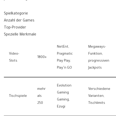
Spielkategorie
Anzahl der Games
Top-Provider
Spezielle Merkmale
NetEnt,
Megaways-
Video-
Pragmatic
Funktion,
1800+
Slots
Play Play,
progressiven
Play’n GO
Jackpots
Evolution
mehr
Verschiedene
Gaming
Tischspiele
als
Varianten,
Gaming,
250
Tischlimits
Ezugi