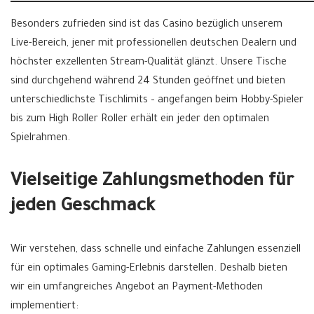
Besonders zufrieden sind ist das Casino bezüglich unserem
Live-Bereich, jener mit professionellen deutschen Dealern und
höchster exzellenten Stream-Qualität glänzt. Unsere Tische
sind durchgehend während 24 Stunden geöffnet und bieten
unterschiedlichste Tischlimits – angefangen beim Hobby-Spieler
bis zum High Roller Roller erhält ein jeder den optimalen
Spielrahmen.
Vielseitige Zahlungsmethoden für
jeden Geschmack
Wir verstehen, dass schnelle und einfache Zahlungen essenziell
für ein optimales Gaming-Erlebnis darstellen. Deshalb bieten
wir ein umfangreiches Angebot an Payment-Methoden
implementiert: