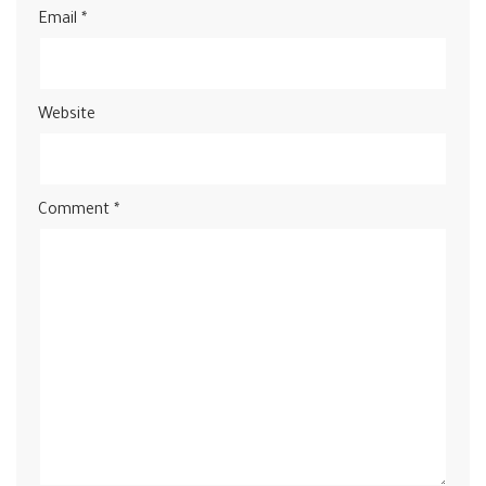
Email
*
Website
Comment
*