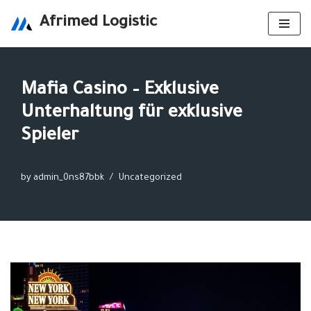
Afrimed Logistic
Skip
to
content
Mafia Casino – Exklusive
Unterhaltung für exklusive
Spieler
by
admin_0ns87bbk
Uncategorized