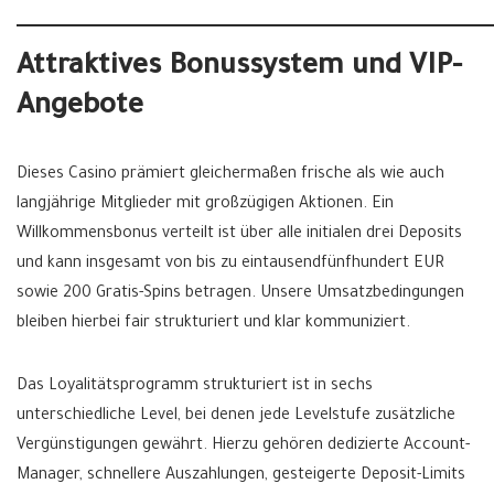
Attraktives Bonussystem und VIP-
Angebote
Dieses Casino prämiert gleichermaßen frische als wie auch
langjährige Mitglieder mit großzügigen Aktionen. Ein
Willkommensbonus verteilt ist über alle initialen drei Deposits
und kann insgesamt von bis zu eintausendfünfhundert EUR
sowie 200 Gratis-Spins betragen. Unsere Umsatzbedingungen
bleiben hierbei fair strukturiert und klar kommuniziert.
Das Loyalitätsprogramm strukturiert ist in sechs
unterschiedliche Level, bei denen jede Levelstufe zusätzliche
Vergünstigungen gewährt. Hierzu gehören dedizierte Account-
Manager, schnellere Auszahlungen, gesteigerte Deposit-Limits