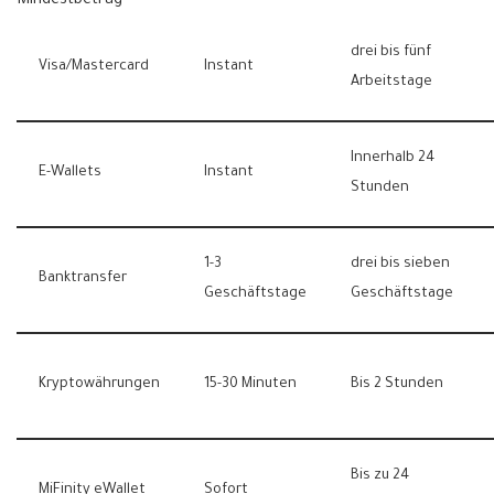
Mindestbetrag
drei bis fünf
Visa/Mastercard
Instant
Arbeitstage
Innerhalb 24
E-Wallets
Instant
Stunden
1-3
drei bis sieben
Banktransfer
Geschäftstage
Geschäftstage
Kryptowährungen
15-30 Minuten
Bis 2 Stunden
Bis zu 24
MiFinity eWallet
Sofort