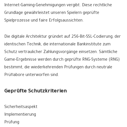
Internet-Gaming-Genehmigungen vergibt. Diese rechtliche
Grundlage gewährleistet unseren Spielern geprüfte
Spielprozesse und faire Erfolgsaussichten.
Die digitale Architektur gründet auf 256-Bit-SSL-Codierung, der
identischen Technik, die internationale Bankinstitute zum
Schutz vertraulicher Zahlungsvorgänge einsetzen. Sämtliche
Game-Ergebnisse werden durch geprüfte RNG-Systeme (RNG)
bestimmt, die wiederkehrenden Prüfungen durch neutrale
Prüflabore unterworfen sind.
Geprüfte Schutzkriterien
Sicherheitsaspekt
Implementierung
Prüfung