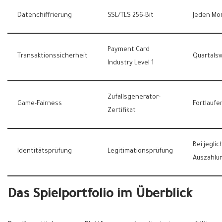
Datenchiffrierung
SSL/TLS 256-Bit
Jeden Mo
Payment Card
Transaktionssicherheit
Quartals
Industry Level 1
Zufallsgenerator-
Game-Fairness
Fortlaufe
Zertifikat
Bei jeglic
Identitätsprüfung
Legitimationsprüfung
Auszahlu
Das Spielportfolio im Überblick