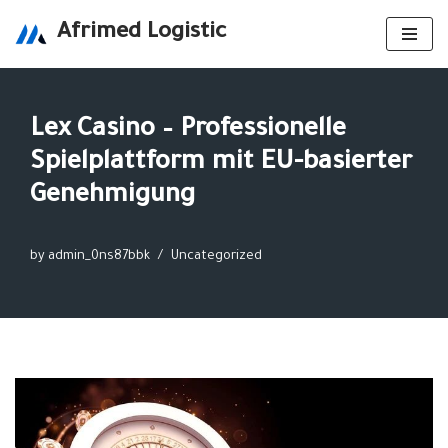
Afrimed Logistic
Skip
to
content
Lex Casino – Professionelle
Spielplattform mit EU-basierter
Genehmigung
by
admin_0ns87bbk
Uncategorized