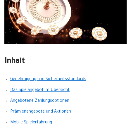
Inhalt
Genehmigung und Sicherheitsstandards
Das Spielangebot im Übersicht
Angebotene Zahlungsoptionen
Prämienangebote und Aktionen
Mobile Spielerfahrung