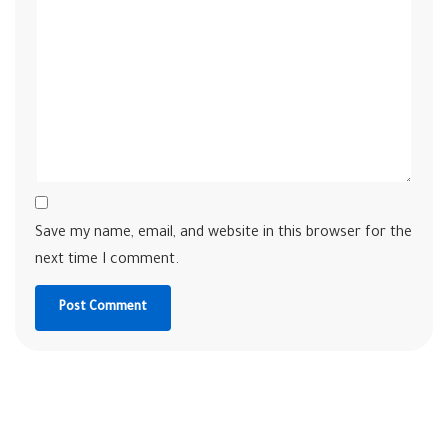
Save my name, email, and website in this browser for the
next time I comment.