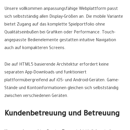
Unsere vollkommen anpassungsfähige Webplattform passt
sich selbstständig allen Display-Größen an. Die mobile Variante
bietet Zugang auf das komplette Spielportfolio ohne
Qualitätseinbußen bei Grafiken oder Performance. Touch-
angepasste Bedienelemente gestatten intuitive Navigation
auch auf kompakteren Screens.
Die auf HTML5 basierende Architektur erfordert keine
separaten App-Downloads und funktioniert
plattformübergreifend auf iOS- und Android-Geräten. Game-
Stände und Kontoinformationen gleichen sich selbstständig
zwischen verschiedenen Geräten.
Kundenbetreuung und Betreuung