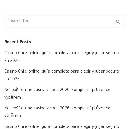
Recent Posts
Casino Chile online: guía completa para elegir y jugar seguro
en 2026
Casino Chile online: guía completa para elegir y jugar seguro
en 2026
Nejlepší online casina v roce 2026: kompletní průvodce
výběrem
Nejlepší online casina v roce 2026: kompletní průvodce
výběrem
Casino Chile online: guía completa para elegir y jugar seguro