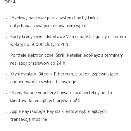
rynku.
Przelewy bankowe przez system Pay by Link z
natychmiastową procesowaniem wpłat
Karty kredytowe i debetowe Visa oraz MC z górnym limitem
wpłaty do 50000 złotych PLN
Portfele elektroniczne: Skrill, Neteller, ecoPayz z terminem
realizacji przelewów do 24 h
Kryptowaluty: Bitcoin, Ethereum, Litecoin zapewniające
anonimowość i szybkie transakcje
Przedpłacone vouchery Paysafecard perfekcyjne dla
klientów doceniających prywatność
Apple Pay i Google Pay dla klientów wybierających
transakcje mobilne