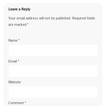
Leave a Reply
Your email address will not be published.
Required fields
are marked
*
Name
*
Email
*
Website
Comment
*