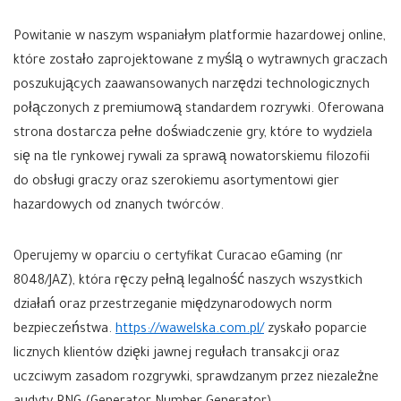
Powitanie w naszym wspaniałym platformie hazardowej online,
które zostało zaprojektowane z myślą o wytrawnych graczach
poszukujących zaawansowanych narzędzi technologicznych
połączonych z premiumową standardem rozrywki. Oferowana
strona dostarcza pełne doświadczenie gry, które to wydziela
się na tle rynkowej rywali za sprawą nowatorskiemu filozofii
do obsługi graczy oraz szerokiemu asortymentowi gier
hazardowych od znanych twórców.
Operujemy w oparciu o certyfikat Curacao eGaming (nr
8048/JAZ), która ręczy pełną legalność naszych wszystkich
działań oraz przestrzeganie międzynarodowych norm
bezpieczeństwa.
https://wawelska.com.pl/
zyskało poparcie
licznych klientów dzięki jawnej regułach transakcji oraz
uczciwym zasadom rozgrywki, sprawdzanym przez niezależne