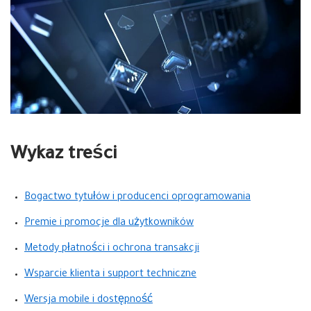
Wykaz treści
Bogactwo tytułów i producenci oprogramowania
Premie i promocje dla użytkowników
Metody płatności i ochrona transakcji
Wsparcie klienta i support techniczne
Wersja mobile i dostępność