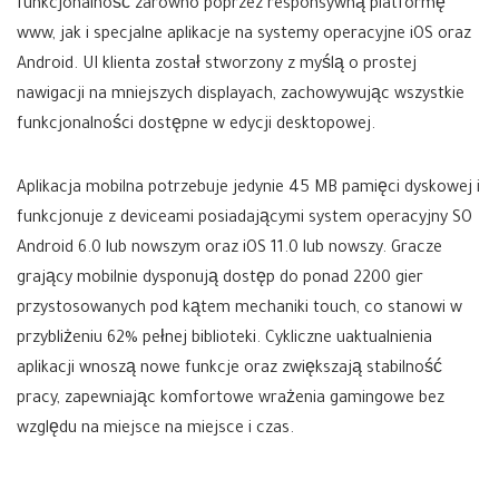
funkcjonalność zarówno poprzez responsywną platformę
www, jak i specjalne aplikacje na systemy operacyjne iOS oraz
Android. UI klienta został stworzony z myślą o prostej
nawigacji na mniejszych displayach, zachowywując wszystkie
funkcjonalności dostępne w edycji desktopowej.
Aplikacja mobilna potrzebuje jedynie 45 MB pamięci dyskowej i
funkcjonuje z deviceami posiadającymi system operacyjny SO
Android 6.0 lub nowszym oraz iOS 11.0 lub nowszy. Gracze
grający mobilnie dysponują dostęp do ponad 2200 gier
przystosowanych pod kątem mechaniki touch, co stanowi w
przybliżeniu 62% pełnej biblioteki. Cykliczne uaktualnienia
aplikacji wnoszą nowe funkcje oraz zwiększają stabilność
pracy, zapewniając komfortowe wrażenia gamingowe bez
względu na miejsce na miejsce i czas.