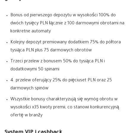
Bonus od pierwszego depozytu w wysokości 100% do
dwóch tysięcy PLN łącznie z 100 darmowymi obrotami na
konkretne automaty
Kolejny depozyt premiowany dodatkiem 75% do półtora
tysiąca PLN plus 75 darmowych obrotów
Trzeci przelew z bonusem 50% do tysiąca PLN i
dodatkowymi 50 spinami
4. przelew oferujący 25% do pięciuset PLN oraz 25
darmowych spinów
Wszystkie bonusy charakteryzują się wymóg obrotu w
wysokości x35 kwoty premii, co stanowi konkurencyjną
ofertę w branży
System VIP i cashback