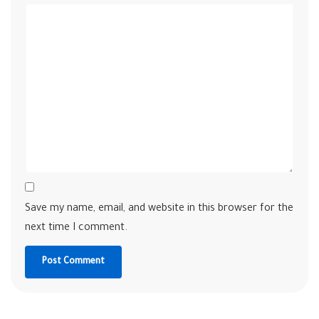
Save my name, email, and website in this browser for the
next time I comment.