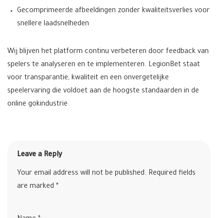
Gecomprimeerde afbeeldingen zonder kwaliteitsverlies voor
snellere laadsnelheden
Wij blijven het platform continu verbeteren door feedback van
spelers te analyseren en te implementeren. LegionBet staat
voor transparantie, kwaliteit en een onvergetelijke
speelervaring die voldoet aan de hoogste standaarden in de
online gokindustrie.
Leave a Reply
Your email address will not be published.
Required fields
are marked
*