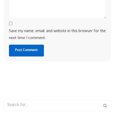
Save my name, email, and website in this browser for the
next time I comment.