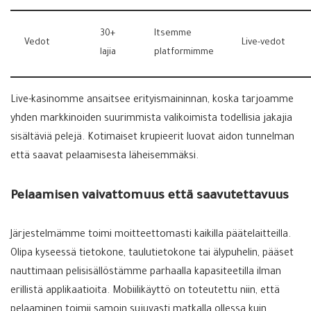
30+
Itsemme
Vedot
Live-vedot
lajia
platformimme
Live-kasinomme ansaitsee erityismaininnan, koska tarjoamme
yhden markkinoiden suurimmista valikoimista todellisia jakajia
sisältäviä pelejä. Kotimaiset krupieerit luovat aidon tunnelman
että saavat pelaamisesta läheisemmäksi.
Pelaamisen vaivattomuus että saavutettavuus
Järjestelmämme toimi moitteettomasti kaikilla päätelaitteilla.
Olipa kyseessä tietokone, taulutietokone tai älypuhelin, pääset
nauttimaan pelisisällöstämme parhaalla kapasiteetilla ilman
erillistä applikaatioita. Mobiilikäyttö on toteutettu niin, että
pelaaminen toimii samoin sujuvasti matkalla ollessa kuin