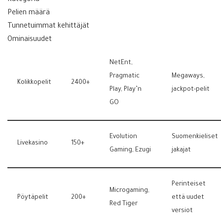
Kategoria
Pelien määrä
Tunnetuimmat kehittäjät
Ominaisuudet
NetEnt,
Pragmatic
Megaways,
Kolikkopelit
2400+
Play, Play’n
jackpot-pelit
GO
Evolution
Suomenkieliset
Livekasino
150+
Gaming, Ezugi
jakajat
Perinteiset
Microgaming,
Pöytäpelit
200+
että uudet
Red Tiger
versiot