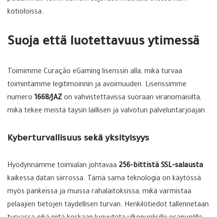
kotioloissa.
Suoja että luotettavuus ytimessä
Toimimme Curação eGaming lisenssin alla, mikä turvaa
toimintamme legitimoinnin ja avoimuuden. Lisenssimme
numero
1668/JAZ
on vahvistettavissa suoraan viranomaisilta,
mikä tekee meistä täysin laillisen ja valvotun palveluntarjoajan.
Kyberturvallisuus sekä yksityisyys
Hyödynnämme toimialan johtavaa
256-bittistä SSL-salausta
kaikessa datan siirrossa. Tämä sama teknologia on käytössä
myös pankeissa ja muissa rahalaitoksissa, mikä varmistaa
pelaajien tietojen täydellisen turvan. Henkilötiedot tallennetaan