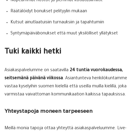
Nopeammat nostot ja ylemmät kotiutuslimiitit
Räätälöidyt bonukset pelityylin mukaan
Kutsut ainutlaatuisiin turnauksiin ja tapahtumiin
Syntymäpäiväbonukset että muut yksilölliset yllätykset
Tuki kaikki hetki
Asiakaspalvelumme on saatavilla
24 tuntia vuorokaudessa,
seitsemänä päivänä viikossa
. Asiantunteva henkilökuntamme
vastaa kyselyihin suomen kielellä että useilla muilla kielillä, joka
varmistaa vaivattoman kommunikaation kaikissa tapauksissa.
Yhteystapoja moneen tarpeeseen
Meillä monia tapoja ottaa yhteyttä asiakaspalveluumme. Live-