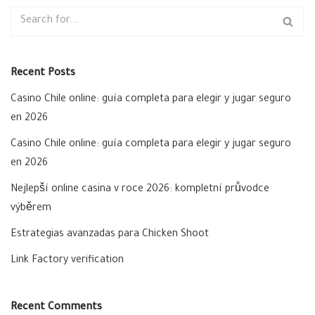
Recent Posts
Casino Chile online: guía completa para elegir y jugar seguro
en 2026
Casino Chile online: guía completa para elegir y jugar seguro
en 2026
Nejlepší online casina v roce 2026: kompletní průvodce
výběrem
Estrategias avanzadas para Chicken Shoot
Link Factory verification
Recent Comments