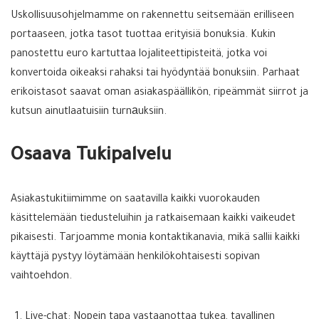
Uskollisuusohjelmamme on rakennettu seitsemään erilliseen
portaaseen, jotka tasot tuottaa erityisiä bonuksia. Kukin
panostettu euro kartuttaa lojaliteettipisteitä, jotka voi
konvertoida oikeaksi rahaksi tai hyödyntää bonuksiin. Parhaat
erikoistasot saavat oman asiakaspäällikön, ripeämmät siirrot ja
kutsun ainutlaatuisiin turnаuksiin.
Osaava Tukipalvelu
Asiakastukitiimimme on saatavilla kaikki vuorokauden
käsittelemään tiedusteluihin ja ratkaisemaan kaikki vaikeudet
pikaisesti. Tarjoamme monia kontaktikanavia, mikä sallii kaikki
käyttäjä pystyy löytämään henkilökohtaisesti sopivan
vaihtoehdon.
Live-chat: Nopein tapa vastaanottaa tukea, tavallinen