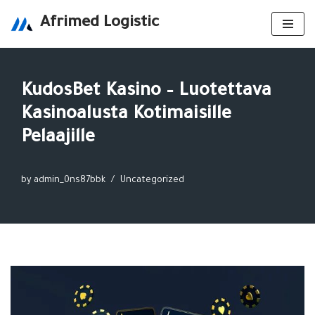
Afrimed Logistic
Skip
to
content
KudosBet Kasino – Luotettava
Kasinoalusta Kotimaisille
Pelaajille
by
admin_0ns87bbk
Uncategorized