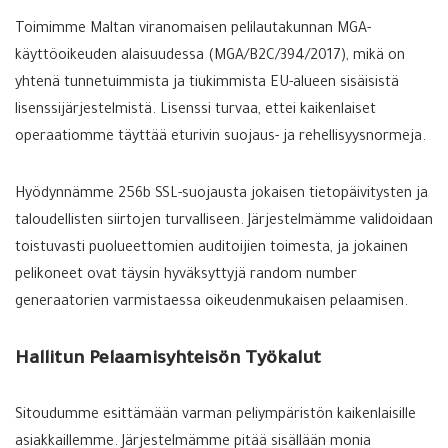
Toimimme Maltan viranomaisen pelilautakunnan MGA-
käyttöoikeuden alaisuudessa (MGA/B2C/394/2017), mikä on
yhtenä tunnetuimmista ja tiukimmista EU-alueen sisäisistä
lisenssijärjestelmistä. Lisenssi turvaa, ettei kaikenlaiset
operaatiomme täyttää eturivin suojaus- ja rehellisyysnormeja.
Hyödynnämme 256b SSL-suojausta jokaisen tietopäivitysten ja
taloudellisten siirtojen turvalliseen. Järjestelmämme validoidaan
toistuvasti puolueettomien auditoijien toimesta, ja jokainen
pelikoneet ovat täysin hyväksyttyjä random number
generaatorien varmistaessa oikeudenmukaisen pelaamisen.
Hallitun Pelaamisyhteisön Työkalut
Sitoudumme esittämään varman peliympäristön kaikenlaisille
asiakkaillemme. Järjestelmämme pitää sisällään monia