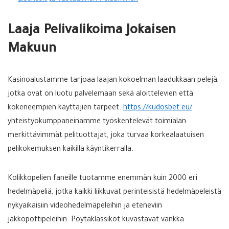
Laaja Pelivalikoima Jokaisen
Makuun
Kasinoalustamme tarjoaa laajan kokoelman laadukkaan pelejä,
jotka ovat on luotu palvelemaan sekä aloittelevien että
kokeneempien käyttäjien tarpeet.
https://kudosbet.eu/
yhteistyökumppaneinamme työskentelevät toimialan
merkittävimmät pelituottajat, joka turvaa korkealaatuisen
pelikokemuksen kaikilla käyntikerralla.
Kolikkopelien faneille tuotamme enemmän kuin 2000 eri
hedelmäpeliä, jotka kaikki liikkuvat perinteisistä hedelmäpeleistä
nykyaikaisiin videohedelmäpeleihin ja eteneviin
jakkopottipeleihin. Pöytäklassikot kuvastavat vankka