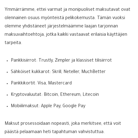
Ymmärrämme, ettei varmat ja monipuoliset maksutavat ovat
olennainen osuus myönteistä pelikokemusta. Tämän vuoksi
olemme yhdistäneet järjestelmäämme laajan tarjonnan
maksuvaihtoehtoja, jotka kaikki vastaavat erilaisia käyttäjien
tarpeita.
Pankkisiirrot: Trustly, Zimpler ja klassiset tilisiirrot
Sähköiset kukkarot: Skrill, Neteller, MuchBetter
Pankkikortit: Visa, Mastercard
Kryptovaluutat: Bitcoin, Ethereum, Litecoin
Mobiilimaksut: Apple Pay, Google Pay
Maksut prosessoidaan nopeasti, joka merkitsee, että voit
päästä pelaamaan heti tapahtuman vahvistuttua.