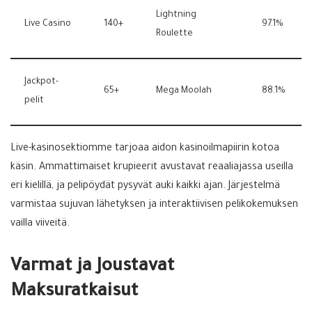
Lightning
Live Casino
140+
97.1%
Roulette
Jackpot-
65+
Mega Moolah
88.1%
pelit
Live-kasinosektiomme tarjoaa aidon kasinoilmapiirin kotoa
käsin. Ammattimaiset krupieerit avustavat reaaliajassa useilla
eri kielillä, ja pelipöydät pysyvät auki kaikki ajan. Järjestelmä
varmistaa sujuvan lähetyksen ja interaktiivisen pelikokemuksen
vailla viiveitä.
Varmat ja Joustavat
Maksuratkaisut