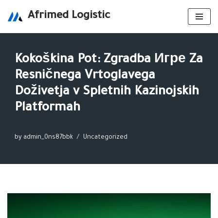
Afrimed Logistic
Skip
to
content
Kokoškina Pot: Zgradba Игре Za
Resničnega Vrtoglavega
Doživetja v Spletnih Kazinojskih
Platformah
by
admin_0ns87bbk
Uncategorized