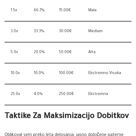
1.5x
66.7%
15.00€
Mala
3.0x
33.3%
30.00€
Medium
5.0x
20.0%
50.00€
Alta
10.0x
10.0%
100.00€
Ekstremno Visoka
25.0x
4.0%
250.00€
Ekstremna
Taktike Za Maksimizacijo Dobitkov
Oblikoval sem preko leta delovanja, jasno določene paterne