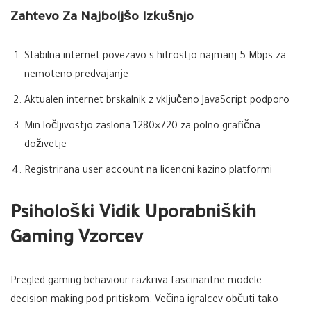
Zahtevo Za Najboljšo Izkušnjo
Stabilna internet povezavo s hitrostjo najmanj 5 Mbps za
nemoteno predvajanje
Aktualen internet brskalnik z vključeno JavaScript podporo
Min ločljivostjo zaslona 1280×720 za polno grafična
doživetje
Registrirana user account na licencni kazino platformi
Psihološki Vidik Uporabniških
Gaming Vzorcev
Pregled gaming behaviour razkriva fascinantne modele
decision making pod pritiskom. Večina igralcev občuti tako