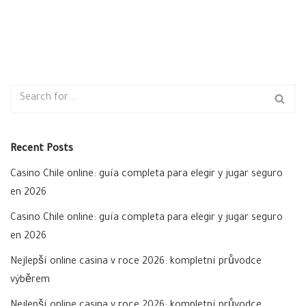
Recent Posts
Casino Chile online: guía completa para elegir y jugar seguro
en 2026
Casino Chile online: guía completa para elegir y jugar seguro
en 2026
Nejlepší online casina v roce 2026: kompletní průvodce
výběrem