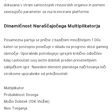
dokazana s strani samostojnih revizorskih organov in pomeni
zavezujočo parameter za vsa licencirane platforme.
Dinamičnost Naraščajočega Multiplikatorja
Posamezna partija se prične z bazičnim množiteljem 1.00x,
kateri se postopno povečuje v skladu na progress skozi gaming
območje. Uporabniki potrebujejo sprejeti kritično odločitev:
kdaj cashoutati svoj lastni dobitek preden presenetljivim
zaključkom igre. Navedeni element planskega načrtovanja loči
strokovne uporabnike od priložnostnih.
Multiplikator
Probabilnost Dosega
Možni Dobitek (10€ Vložek)
Nivo Tveganja