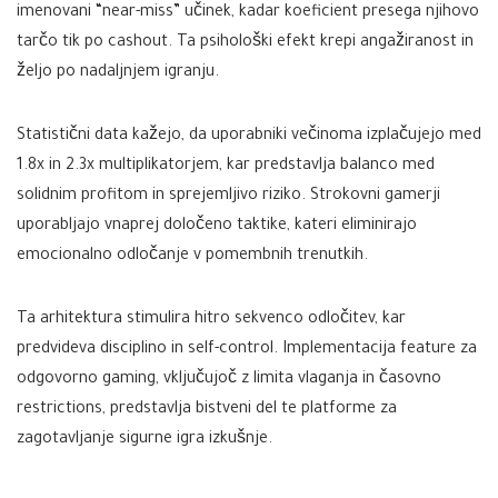
imenovani “near-miss” učinek, kadar koeficient presega njihovo
tarčo tik po cashout. Ta psihološki efekt krepi angažiranost in
željo po nadaljnjem igranju.
Statistični data kažejo, da uporabniki večinoma izplačujejo med
1.8x in 2.3x multiplikatorjem, kar predstavlja balanco med
solidnim profitom in sprejemljivo riziko. Strokovni gamerji
uporabljajo vnaprej določeno taktike, kateri eliminirajo
emocionalno odločanje v pomembnih trenutkih.
Ta arhitektura stimulira hitro sekvenco odločitev, kar
predvideva disciplino in self-control. Implementacija feature za
odgovorno gaming, vključujoč z limita vlaganja in časovno
restrictions, predstavlja bistveni del te platforme za
zagotavljanje sigurne igra izkušnje.