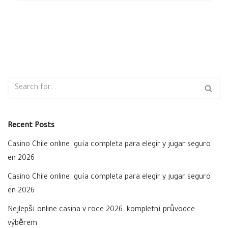
Recent Posts
Casino Chile online: guía completa para elegir y jugar seguro
en 2026
Casino Chile online: guía completa para elegir y jugar seguro
en 2026
Nejlepší online casina v roce 2026: kompletní průvodce
výběrem