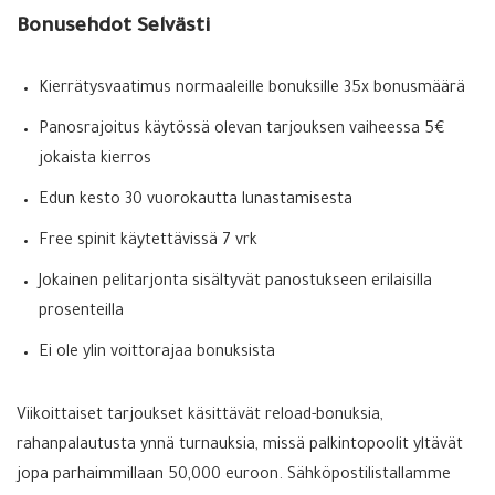
Bonusehdot Selvästi
Kierrätysvaatimus normaaleille bonuksille 35x bonusmäärä
Panosrajoitus käytössä olevan tarjouksen vaiheessa 5€
jokaista kierros
Edun kesto 30 vuorokautta lunastamisesta
Free spinit käytettävissä 7 vrk
Jokainen pelitarjonta sisältyvät panostukseen erilaisilla
prosenteilla
Ei ole ylin voittorajaa bonuksista
Viikoittaiset tarjoukset käsittävät reload-bonuksia,
rahanpalautusta ynnä turnauksia, missä palkintopoolit yltävät
jopa parhaimmillaan 50,000 euroon. Sähköpostilistallamme