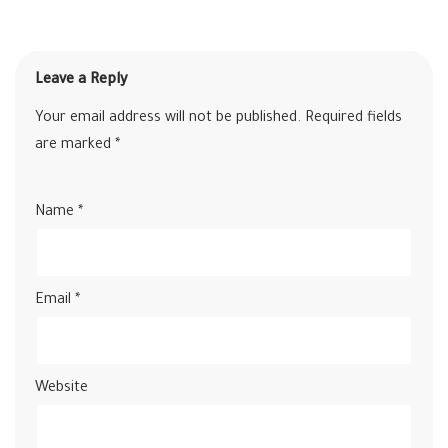
Leave a Reply
Your email address will not be published.
Required fields
are marked
*
Name
*
Email
*
Website