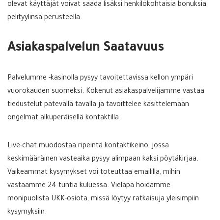
olevat käyttäjät voivat saada lisäksi henkilökohtaisia bonuksia
pelityylinsä perusteella.
Asiakaspalvelun Saatavuus
Palvelumme -kasinolla pysyy tavoitettavissa kellon ympäri
vuorokauden suomeksi. Kokenut asiakaspalvelijamme vastaa
tiedustelut pätevällä tavalla ja tavoittelee käsittelemään
ongelmat alkuperäisellä kontaktilla.
Live-chat muodostaa ripeintä kontaktikeino, jossa
keskimääräinen vasteaika pysyy alimpaan kaksi pöytäkirjaa.
Vaikeammat kysymykset voi toteuttaa emaililla, mihin
vastaamme 24 tuntia kuluessa. Vieläpä hoidamme
monipuolista UKK-osiota, missä löytyy ratkaisuja yleisimpiin
kysymyksiin.