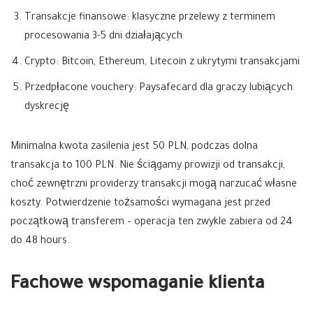
Transakcje finansowe: klasyczne przelewy z terminem
procesowania 3-5 dni działających
Crypto: Bitcoin, Ethereum, Litecoin z ukrytymi transakcjami
Przedpłacone vouchery: Paysafecard dla graczy lubiących
dyskrecję
Minimalna kwota zasilenia jest 50 PLN, podczas dolna
transakcja to 100 PLN. Nie ściągamy prowizji od transakcji,
choć zewnętrzni providerzy transakcji mogą narzucać własne
koszty. Potwierdzenie tożsamości wymagana jest przed
początkową transferem – operacja ten zwykle zabiera od 24
do 48 hours.
Fachowe wspomaganie klienta