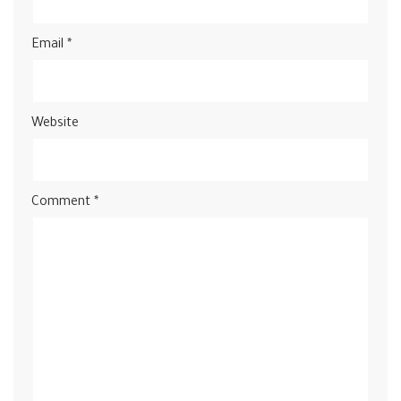
Email
*
Website
Comment
*