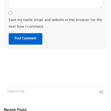
Save my name, email, and website in this browser for the
next time I comment.
Recent Posts