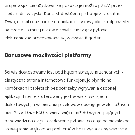
Grupa wsparcia użytkownika pozostaje możliwy 24/7 przez
siedem dni w cyklu. Kontakt dostępna jest poprzez czat na
żywo, e-mail oraz form komunikacji. Typowy okres odpowiedzi
na czacie to mniej niż dwie chwile, kiedy gdy pytania
elektroniczne procesowane są w czasie 6 godzin.
Bonusowe możliwości platformy
Serwis dostosowany jest pod kątem sprzętu przenośnych –
elastyczna strona internetowa funkcjonuje płynnie na
komórkach i tabletach bez potrzeby wgrywania osobnej
aplikacji. Interfejs oferowany jest w wielki wersjach
dialektowych, a wspieranie przelewów obsługuje wiele różnych
pieniędzy. Dział FAQ zawiera więcej niż 80 wyczerpujących
odpowiedzi na często zadawane pytania, co daje na niezależne
rozwiązanie większości problemów bez użycia ekipy wsparcia.