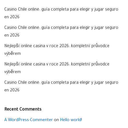
Casino Chile online: guía completa para elegir y jugar seguro
en 2026
Casino Chile online: guía completa para elegir y jugar seguro
en 2026
Nejlepší online casina v roce 2026: kompletní průvodce
výběrem
Nejlepší online casina v roce 2026: kompletní průvodce
výběrem
Casino Chile online: guía completa para elegir y jugar seguro
en 2026
Recent Comments
A WordPress Commenter
on
Hello world!