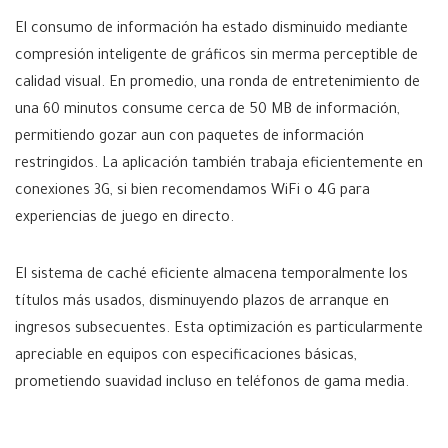
El consumo de información ha estado disminuido mediante
compresión inteligente de gráficos sin merma perceptible de
calidad visual. En promedio, una ronda de entretenimiento de
una 60 minutos consume cerca de 50 MB de información,
permitiendo gozar aun con paquetes de información
restringidos. La aplicación también trabaja eficientemente en
conexiones 3G, si bien recomendamos WiFi o 4G para
experiencias de juego en directo.
El sistema de caché eficiente almacena temporalmente los
títulos más usados, disminuyendo plazos de arranque en
ingresos subsecuentes. Esta optimización es particularmente
apreciable en equipos con especificaciones básicas,
prometiendo suavidad incluso en teléfonos de gama media.