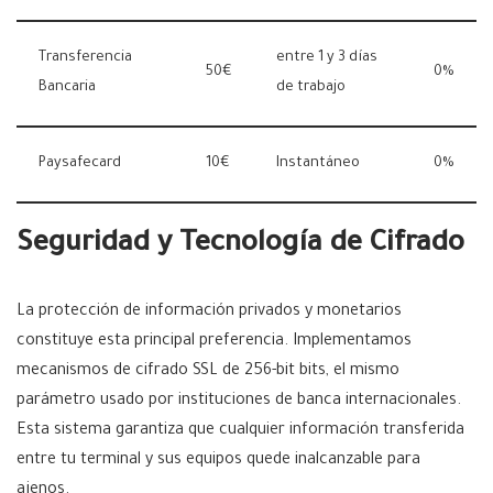
Transferencia
entre 1 y 3 días
50€
0%
Bancaria
de trabajo
Paysafecard
10€
Instantáneo
0%
Seguridad y Tecnología de Cifrado
La protección de información privados y monetarios
constituye esta principal preferencia. Implementamos
mecanismos de cifrado SSL de 256-bit bits, el mismo
parámetro usado por instituciones de banca internacionales.
Esta sistema garantiza que cualquier información transferida
entre tu terminal y sus equipos quede inalcanzable para
ajenos.