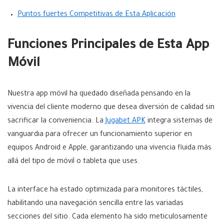
Puntos fuertes Competitivas de Esta Aplicación
Funciones Principales de Esta App
Móvil
Nuestra app móvil ha quedado diseñada pensando en la
vivencia del cliente moderno que desea diversión de calidad sin
sacrificar la conveniencia. La
Jugabet APK
integra sistemas de
vanguardia para ofrecer un funcionamiento superior en
equipos Android e Apple, garantizando una vivencia fluida más
allá del tipo de móvil o tableta que uses.
La interface ha estado optimizada para monitores táctiles,
habilitando una navegación sencilla entre las variadas
secciones del sitio. Cada elemento ha sido meticulosamente