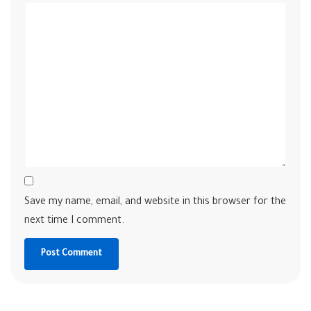
Save my name, email, and website in this browser for the
next time I comment.