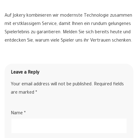
Auf Jokery kombinieren wir modernste Technologie zusammen
mit erstklassigem Service, damit Ihnen ein rundum gelungenes
Spielerlebnis zu garantieren. Melden Sie sich bereits heute und
entdecken Sie, warum viele Spieler uns ihr Vertrauen schenken.
Leave a Reply
Your email address will not be published.
Required fields
are marked
*
Name
*