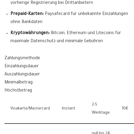
vorherige Registrierung bei Drittanbietern
Prepaid-Karten:
Paysafecard für unbekannte Einzahlungen
ohne Bankdaten
Kryptowährungen:
Bitcoin, Ethereum und Litecoins für
maximale Datenschutz und minimale Gebühren
Zahlungsmethode
Einzahlungsdauer
Auszahlungsdauer
Minimalbetrag
Höchstbetrag
2-5
Visakarte/Mastercard
Instant
10€
Werktage
null bis 24