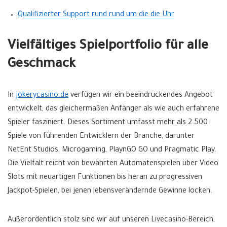
Qualifizierter Support rund rund um die die Uhr
Vielfältiges Spielportfolio für alle
Geschmack
In
jokerycasino.de
verfügen wir ein beeindruckendes Angebot
entwickelt, das gleichermaßen Anfänger als wie auch erfahrene
Spieler fasziniert. Dieses Sortiment umfasst mehr als 2.500
Spiele von führenden Entwicklern der Branche, darunter
NetEnt Studios, Microgaming, PlaynGO GO und Pragmatic Play.
Die Vielfalt reicht von bewährten Automatenspielen über Video
Slots mit neuartigen Funktionen bis heran zu progressiven
Jackpot-Spielen, bei jenen lebensverändernde Gewinne locken.
Außerordentlich stolz sind wir auf unseren Livecasino-Bereich,