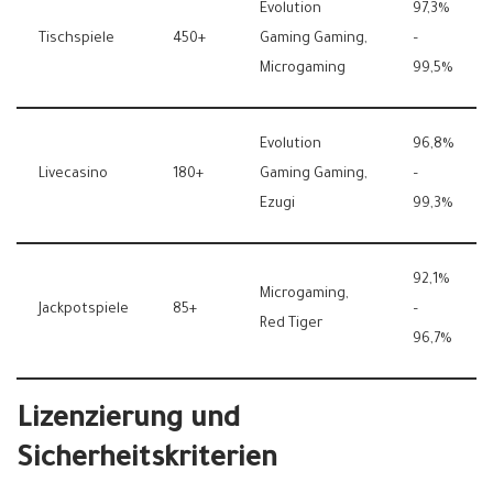
Evolution
97,3%
Tischspiele
450+
Gaming Gaming,
–
Microgaming
99,5%
Evolution
96,8%
Livecasino
180+
Gaming Gaming,
–
Ezugi
99,3%
92,1%
Microgaming,
Jackpotspiele
85+
–
Red Tiger
96,7%
Lizenzierung und
Sicherheitskriterien