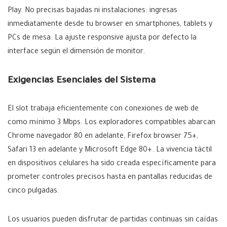
Play. No precisas bajadas ni instalaciones: ingresas
inmediatamente desde tu browser en smartphones, tablets y
PCs de mesa. La ajuste responsive ajusta por defecto la
interface según el dimensión de monitor.
Exigencias Esenciales del Sistema
El slot trabaja eficientemente con conexiones de web de
como mínimo 3 Mbps. Los exploradores compatibles abarcan
Chrome navegador 80 en adelante, Firefox browser 75+,
Safari 13 en adelante y Microsoft Edge 80+. La vivencia táctil
en dispositivos celulares ha sido creada específicamente para
prometer controles precisos hasta en pantallas reducidas de
cinco pulgadas.
Los usuarios pueden disfrutar de partidas continuas sin caídas