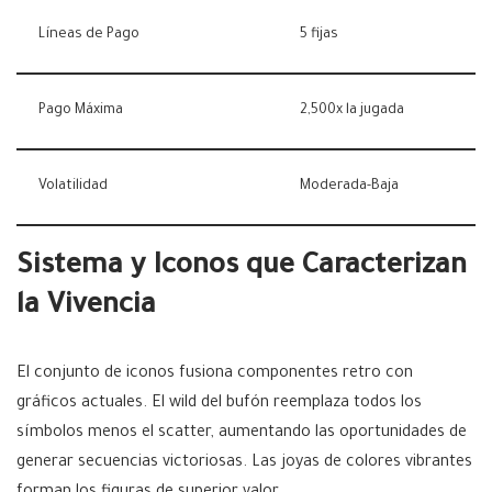
Líneas de Pago
5 fijas
Pago Máxima
2,500x la jugada
Volatilidad
Moderada-Baja
Sistema y Iconos que Caracterizan
la Vivencia
El conjunto de iconos fusiona componentes retro con
gráficos actuales. El wild del bufón reemplaza todos los
símbolos menos el scatter, aumentando las oportunidades de
generar secuencias victoriosas. Las joyas de colores vibrantes