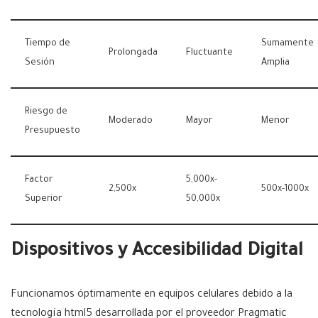
Tiempo de
Sumamente
Prolongada
Fluctuante
Sesión
Amplia
Riesgo de
Moderado
Mayor
Menor
Presupuesto
Factor
5,000x-
2,500x
500x-1000x
Superior
50,000x
Dispositivos y Accesibilidad Digital
Funcionamos óptimamente en equipos celulares debido a la
tecnología html5 desarrollada por el proveedor Pragmatic