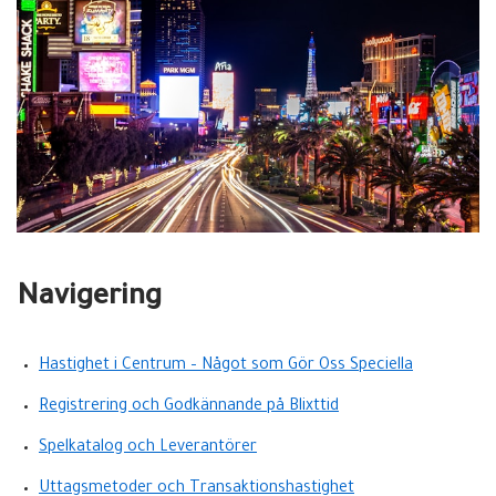
Navigering
Hastighet i Centrum – Något som Gör Oss Speciella
Registrering och Godkännande på Blixttid
Spelkatalog och Leverantörer
Uttagsmetoder och Transaktionshastighet