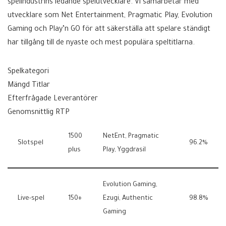
spelindustrins ledande spelutvecklare. Vi samarbetar med
utvecklare som Net Entertainment, Pragmatic Play, Evolution
Gaming och Play’n GO för att säkerställa att spelare ständigt
har tillgång till de nyaste och mest populära speltitlarna.
Spelkategori
Mängd Titlar
Efterfrågade Leverantörer
Genomsnittlig RTP
1500
NetEnt, Pragmatic
Slotspel
96.2%
plus
Play, Yggdrasil
Evolution Gaming,
Live-spel
150+
Ezugi, Authentic
98.8%
Gaming