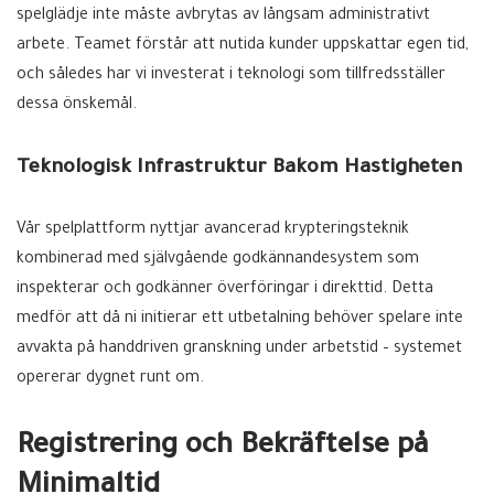
spelglädje inte måste avbrytas av långsam administrativt
arbete. Teamet förstår att nutida kunder uppskattar egen tid,
och således har vi investerat i teknologi som tillfredsställer
dessa önskemål.
Teknologisk Infrastruktur Bakom Hastigheten
Vår spelplattform nyttjar avancerad krypteringsteknik
kombinerad med självgående godkännandesystem som
inspekterar och godkänner överföringar i direkttid. Detta
medför att då ni initierar ett utbetalning behöver spelare inte
avvakta på handdriven granskning under arbetstid – systemet
opererar dygnet runt om.
Registrering och Bekräftelse på
Minimaltid