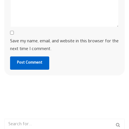
Save my name, email, and website in this browser for the
next time I comment.