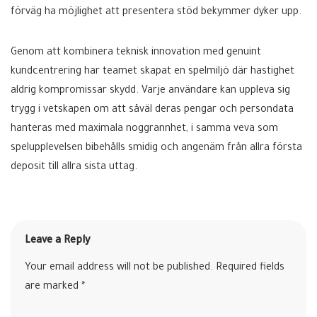
förväg ha möjlighet att presentera stöd bekymmer dyker upp.
Genom att kombinera teknisk innovation med genuint
kundcentrering har teamet skapat en spelmiljö där hastighet
aldrig kompromissar skydd. Varje användare kan uppleva sig
trygg i vetskapen om att såväl deras pengar och persondata
hanteras med maximala noggrannhet, i samma veva som
spelupplevelsen bibehålls smidig och angenäm från allra första
deposit till allra sista uttag.
Leave a Reply
Your email address will not be published.
Required fields
are marked
*