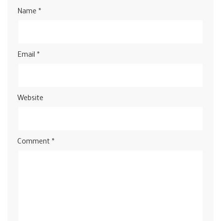
Name
*
Email
*
Website
Comment
*