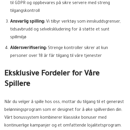
til GDPR og oppbevares på sikre servere med streng
tilgangskontroll
Ansvarlig spilling:
Vi tilbyr verktøy som innskuddsgrenser,
tidsavbrudd og selvekskludering for å støtte et sunt
spillmiljø
Aldersverifisering:
Strenge kontroller sikrer at kun
personer over 18 år får tilgang til våre tjenester
Eksklusive Fordeler for Våre
Spillere
Når du velger å spille hos oss, mottar du tilgang til et generøst
belønningsprogram som er designet for å øke spillverdien din.
Vårt bonussystem kombinerer klassiske bonuser med
kontinuerlige kampanjer og et omfattende lojalitetsprogram.