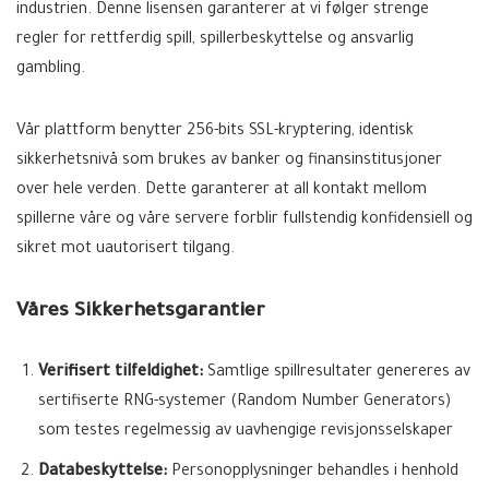
industrien. Denne lisensen garanterer at vi følger strenge
regler for rettferdig spill, spillerbeskyttelse og ansvarlig
gambling.
Vår plattform benytter 256-bits SSL-kryptering, identisk
sikkerhetsnivå som brukes av banker og finansinstitusjoner
over hele verden. Dette garanterer at all kontakt mellom
spillerne våre og våre servere forblir fullstendig konfidensiell og
sikret mot uautorisert tilgang.
Våres Sikkerhetsgarantier
Verifisert tilfeldighet:
Samtlige spillresultater genereres av
sertifiserte RNG-systemer (Random Number Generators)
som testes regelmessig av uavhengige revisjonsselskaper
Databeskyttelse:
Personopplysninger behandles i henhold