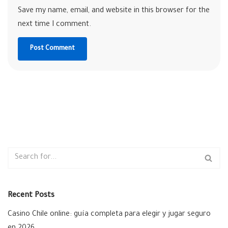
Save my name, email, and website in this browser for the
next time I comment.
Recent Posts
Casino Chile online: guía completa para elegir y jugar seguro