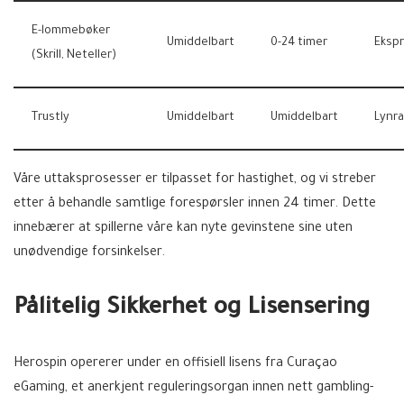
E-lommebøker
Umiddelbart
0-24 timer
Ekspr
(Skrill, Neteller)
Trustly
Umiddelbart
Umiddelbart
Lynra
Våre uttaksprosesser er tilpasset for hastighet, og vi streber
etter å behandle samtlige forespørsler innen 24 timer. Dette
innebærer at spillerne våre kan nyte gevinstene sine uten
unødvendige forsinkelser.
Pålitelig Sikkerhet og Lisensering
Herospin opererer under en offisiell lisens fra Curaçao
eGaming, et anerkjent reguleringsorgan innen nett gambling-