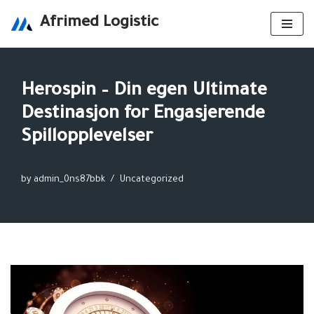
Afrimed Logistic
Skip
to
content
Herospin – Din egen Ultimate
Destinasjon for Engasjerende
Spillopplevelser
by
admin_0ns87bbk
Uncategorized