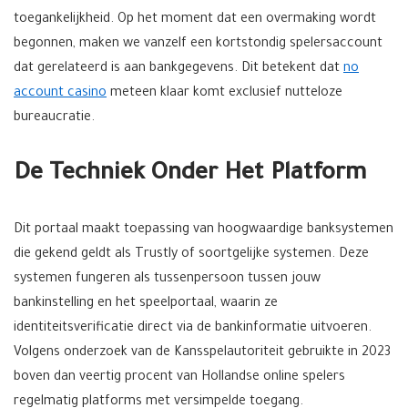
toegankelijkheid. Op het moment dat een overmaking wordt
begonnen, maken we vanzelf een kortstondig spelersaccount
dat gerelateerd is aan bankgegevens. Dit betekent dat
no
account casino
meteen klaar komt exclusief nutteloze
bureaucratie.
De Techniek Onder Het Platform
Dit portaal maakt toepassing van hoogwaardige banksystemen
die gekend geldt als Trustly of soortgelijke systemen. Deze
systemen fungeren als tussenpersoon tussen jouw
bankinstelling en het speelportaal, waarin ze
identiteitsverificatie direct via de bankinformatie uitvoeren.
Volgens onderzoek van de Kansspelautoriteit gebruikte in 2023
boven dan veertig procent van Hollandse online spelers
regelmatig platforms met versimpelde toegang.