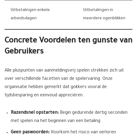
Uitbetalingen enkele
Uitbetalingen in
arbeidsdagen
meerdere ogenblikken
Concrete Voordelen ten gunste van
Gebruikers
Alle pluspunten van aanmeldingsvrij spelen strekken zich uit
over verschillende facetten van de spelervaring. Onze
organisatie hebben gemerkt dat gokkers vooral de
tijdsbesparing en eenvoud appreciëren.
Razendsnel opstarten:
Begin gedurende dertig seconden
met spelen na het beginnen van een betaling
Geen paswoorden:
Voorkom het risico van verloren