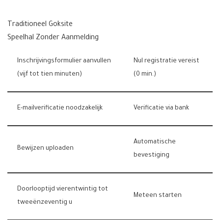
Traditioneel Goksite
Speelhal Zonder Aanmelding
Inschrijvingsformulier aanvullen
Nul registratie vereist
(vijf tot tien minuten)
(0 min.)
E-mailverificatie noodzakelijk
Verificatie via bank
Automatische
Bewijzen uploaden
bevestiging
Doorlooptijd vierentwintig tot
Meteen starten
tweeënzeventig u