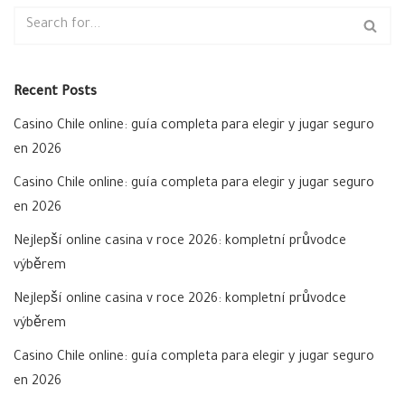
Recent Posts
Casino Chile online: guía completa para elegir y jugar seguro
en 2026
Casino Chile online: guía completa para elegir y jugar seguro
en 2026
Nejlepší online casina v roce 2026: kompletní průvodce
výběrem
Nejlepší online casina v roce 2026: kompletní průvodce
výběrem
Casino Chile online: guía completa para elegir y jugar seguro
en 2026