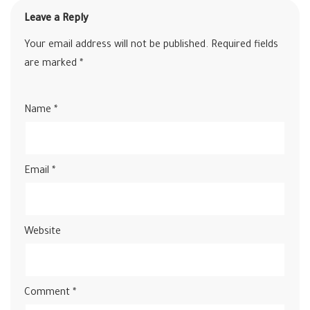
Leave a Reply
Your email address will not be published.
Required fields
are marked
*
Name
*
Email
*
Website
Comment
*