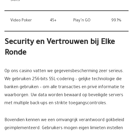
Slots
Video Poker
45+
Play’n GO
99.1%
Security en Vertrouwen bij Elke
Ronde
Op ons casino vatten we gegevensbescherming zeer serieus.
We gebruiken 256-bits SSL-codering – gelijke technologie die
banken gebruiken – om alle transacties en privé informatie te
waarborgen. Uw data worden bewaard op beveiligde servers
met multiple back-ups en strikte toegangscontroles.
Bovendien kennen we een omvangrijk verantwoord gokbeleid
geïmplementeerd. Gebruikers mogen eigen limieten instellen