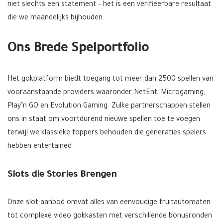
niet slechts een statement – het is een verifieerbare resultaat
die we maandelijks bijhouden.
Ons Brede Spelportfolio
Het gokplatform biedt toegang tot meer dan 2500 spellen van
vooraanstaande providers waaronder NetEnt, Microgaming,
Play’n GO en Evolution Gaming. Zulke partnerschappen stellen
ons in staat om voortdurend nieuwe spellen toe te voegen
terwijl we klassieke toppers behouden die generaties spelers
hebben entertained.
Slots die Stories Brengen
Onze slot-aanbod omvat alles van eenvoudige fruitautomaten
tot complexe video gokkasten met verschillende bonusronden