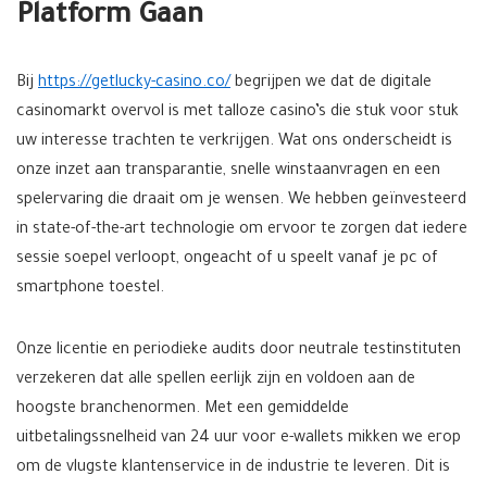
Platform Gaan
Bij
https://getlucky-casino.co/
begrijpen we dat de digitale
casinomarkt overvol is met talloze casino’s die stuk voor stuk
uw interesse trachten te verkrijgen. Wat ons onderscheidt is
onze inzet aan transparantie, snelle winstaanvragen en een
spelervaring die draait om je wensen. We hebben geïnvesteerd
in state-of-the-art technologie om ervoor te zorgen dat iedere
sessie soepel verloopt, ongeacht of u speelt vanaf je pc of
smartphone toestel.
Onze licentie en periodieke audits door neutrale testinstituten
verzekeren dat alle spellen eerlijk zijn en voldoen aan de
hoogste branchenormen. Met een gemiddelde
uitbetalingssnelheid van 24 uur voor e-wallets mikken we erop
om de vlugste klantenservice in de industrie te leveren. Dit is