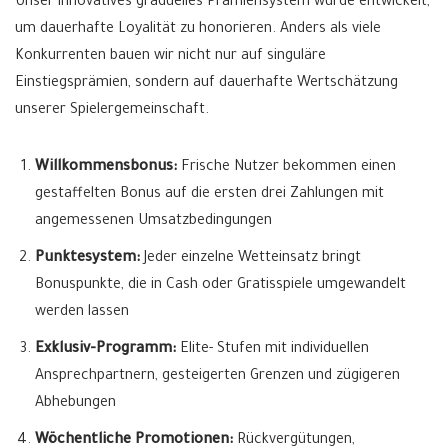
Unser innovatives graduelles Prämiensystem wurde entwickelt,
um dauerhafte Loyalität zu honorieren. Anders als viele
Konkurrenten bauen wir nicht nur auf singuläre
Einstiegsprämien, sondern auf dauerhafte Wertschätzung
unserer Spielergemeinschaft.
Willkommensbonus:
Frische Nutzer bekommen einen
gestaffelten Bonus auf die ersten drei Zahlungen mit
angemessenen Umsatzbedingungen
Punktesystem:
Jeder einzelne Wetteinsatz bringt
Bonuspunkte, die in Cash oder Gratisspiele umgewandelt
werden lassen
Exklusiv-Programm:
Elite- Stufen mit individuellen
Ansprechpartnern, gesteigerten Grenzen und zügigeren
Abhebungen
Wöchentliche Promotionen:
Rückvergütungen,