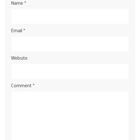
Name
*
Email
*
Website
Comment
*