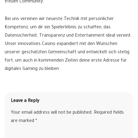
treuen Community.
Bei uns vereinen wir neueste Technik mit persönlicher
Kompetenz, um dir ein Spielerlebnis zu schaffen, das
Datensicherheit, Transparenz und Entertainment ideal vereint.
Unser innovatives Casino expandiert mit den Wünschen
unserer geschätzten Gemeinschaft und entwickelt sich stetig
fort, um auch in kommenden Zeiten deine erste Adresse für
digitales Gaming zu bleiben.
Leave a Reply
Your email address will not be published.
Required fields
are marked
*