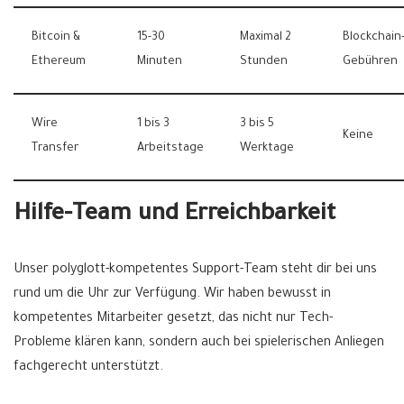
Bitcoin &
15-30
Maximal 2
Blockchain
Ethereum
Minuten
Stunden
Gebühren
Wire
1 bis 3
3 bis 5
Keine
Transfer
Arbeitstage
Werktage
Hilfe-Team und Erreichbarkeit
Unser polyglott-kompetentes Support-Team steht dir bei uns
rund um die Uhr zur Verfügung. Wir haben bewusst in
kompetentes Mitarbeiter gesetzt, das nicht nur Tech-
Probleme klären kann, sondern auch bei spielerischen Anliegen
fachgerecht unterstützt.