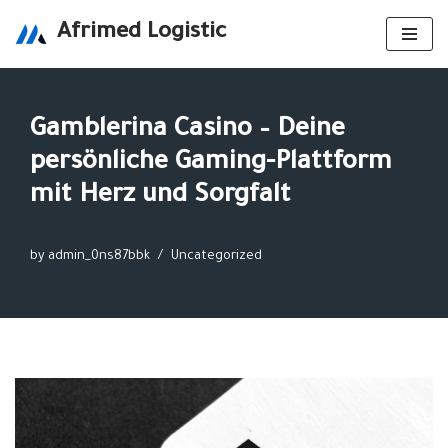
Afrimed Logistic
Skip
to
content
Gamblerina Casino – Deine
persönliche Gaming-Plattform
mit Herz und Sorgfalt
by
admin_0ns87bbk
Uncategorized