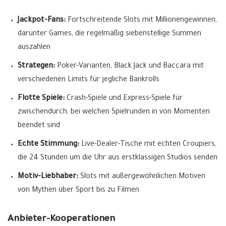
Jackpot-Fans:
Fortschreitende Slots mit Millionengewinnen,
darunter Games, die regelmäßig siebenstellige Summen
auszahlen
Strategen:
Poker-Varianten, Black Jack und Baccara mit
verschiedenen Limits für jegliche Bankrolls
Flotte Spiele:
Crash-Spiele und Express-Spiele für
zwischendurch, bei welchen Spielrunden in von Momenten
beendet sind
Echte Stimmung:
Live-Dealer-Tische mit echten Croupiers,
die 24 Stunden um die Uhr aus erstklassigen Studios senden
Motiv-Liebhaber:
Slots mit außergewöhnlichen Motiven
von Mythen über Sport bis zu Filmen
Anbieter-Kooperationen