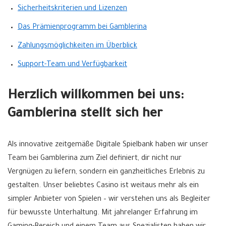
Sicherheitskriterien und Lizenzen
Das Prämienprogramm bei Gamblerina
Zahlungsmöglichkeiten im Überblick
Support-Team und Verfügbarkeit
Herzlich willkommen bei uns:
Gamblerina stellt sich her
Als innovative zeitgemäße Digitale Spielbank haben wir unser
Team bei Gamblerina zum Ziel definiert, dir nicht nur
Vergnügen zu liefern, sondern ein ganzheitliches Erlebnis zu
gestalten. Unser beliebtes Casino ist weitaus mehr als ein
simpler Anbieter von Spielen – wir verstehen uns als Begleiter
für bewusste Unterhaltung. Mit jahrelanger Erfahrung im