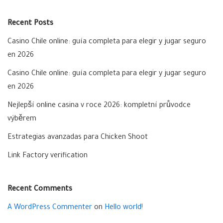
Recent Posts
Casino Chile online: guía completa para elegir y jugar seguro
en 2026
Casino Chile online: guía completa para elegir y jugar seguro
en 2026
Nejlepší online casina v roce 2026: kompletní průvodce
výběrem
Estrategias avanzadas para Chicken Shoot
Link Factory verification
Recent Comments
A WordPress Commenter
on
Hello world!