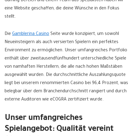
Gaming-Bereich und einem Team aus Spezialisten haben wir
eine Website geschaffen, die deine Wünsche in den Fokus
stellt.
Die
Gamblerina Casino
Seite wurde konzipiert, um sowohl
Neueinsteigern als auch versierten Spielern ein perfektes
Environment zu ermöglichen. Unser umfangreiches Portfolio
enthält über zweitausendfünfhundert unterschiedliche Spiele
von namhaften Herstellern, die alle nach hohen Maßstäben
ausgewählt wurden. Die durchschnittliche Auszahlungsquote
liegt bei unserem renommierten Casino bei 96,4 Prozent, was
belegbar über dem Branchendurchschnitt rangiert und durch
externe Auditoren wie eCOGRA zertifiziert wurde.
Unser umfangreiches
Spielangebot: Qualität vereint