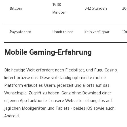
15-30
Bitcoin
0-12 Stunden
20
Minuten
Paysafecard
Unmittelbar
Kein verfügbar
10
Mobile Gaming-Erfahrung
Die heutige Welt erfordert nach Flexibilität, und Fugu Casino
liefert präzise das. Diese vollständig optimierte mobile
Plattform erlaubt es Usern, jederzeit und allorts auf das
Wunschspiel Zugriff zu haben. Ganz ohne Download einer
eigenen App funktioniert unsere Webseite reibungslos auf
jeglichen Mobilgeräten und Tablets – beides iOS sowie auch
Android.