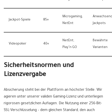
Microgaming,
Anwachsen
Jackpot-Spiele
85+
NetEnt
Jackpots
NetEnt,
Bewährte
Videopoker
40+
Play’n GO
Varianten
Sicherheitsnormen und
Lizenzvergabe
Absicherung steht bei der Plattform an höchster Stelle. Wir
agieren unter unserer validen Gaming-Lizenz und unterliegen
rigorosen gesetzlichen Auflagen. Die Nutzung einer 256-Bit-
SSL-Verschlüsselung – dem gleichen Standard, den auch