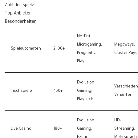
Zahl der Spiele
Top-Anbieter
Besonderheiten
NetEnt,
Microgaming,
Megaways,
Spielautomaten
2.100+
Pragmatic
Cluster Pays
Play
Evolution
Verschiede
Tischspiele
450+
Gaming,
Varianten
Playtech
Evolution
HD-
Live Casino
180+
Gaming,
Streaming,
Ezugi
Mehrsprachi