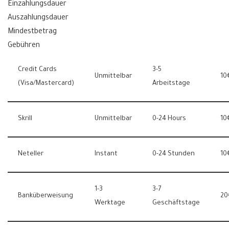
Einzahlungsdauer
Auszahlungsdauer
Mindestbetrag
Gebühren
Credit Cards
3-5
Unmittelbar
10
(Visa/Mastercard)
Arbeitstage
Skrill
Unmittelbar
0-24 Hours
10
Neteller
Instant
0-24 Stunden
10
1-3
3-7
Banküberweisung
20
Werktage
Geschäftstage