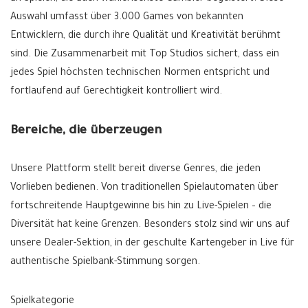
Auswahl umfasst über 3.000 Games von bekannten
Entwicklern, die durch ihre Qualität und Kreativität berühmt
sind. Die Zusammenarbeit mit Top Studios sichert, dass ein
jedes Spiel höchsten technischen Normen entspricht und
fortlaufend auf Gerechtigkeit kontrolliert wird.
Bereiche, die überzeugen
Unsere Plattform stellt bereit diverse Genres, die jeden
Vorlieben bedienen. Von traditionellen Spielautomaten über
fortschreitende Hauptgewinne bis hin zu Live-Spielen – die
Diversität hat keine Grenzen. Besonders stolz sind wir uns auf
unsere Dealer-Sektion, in der geschulte Kartengeber in Live für
authentische Spielbank-Stimmung sorgen.
Spielkategorie