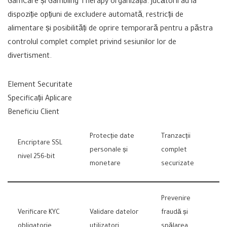
GamCare și Gambling Therapy organizația. Jucătorii au la
dispoziție opțiuni de excludere automată, restricții de
alimentare și posibilități de oprire temporară pentru a păstra
controlul complet complet privind sesiunilor lor de
divertisment.
Element Securitate
Specificații Aplicare
Beneficiu Client
Protecție date
Tranzacții
Encriptare SSL
personale și
complet
nivel 256-bit
monetare
securizate
Prevenire
Verificare KYC
Validare datelor
fraudă și
obligatorie
utilizatori
spălarea