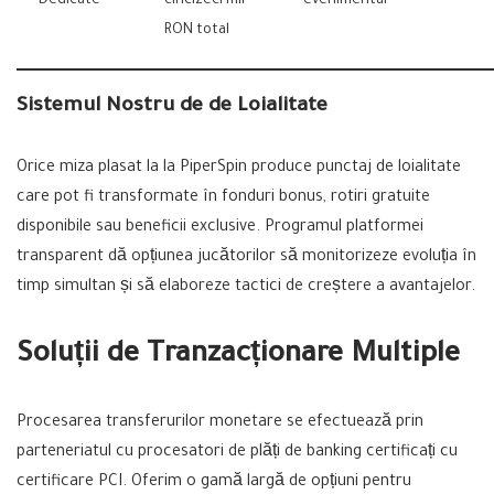
Dedicate
cincizeci mii
evenimentul
RON total
Sistemul Nostru de de Loialitate
Orice miza plasat la la PiperSpin produce punctaj de loialitate
care pot fi transformate în fonduri bonus, rotiri gratuite
disponibile sau beneficii exclusive. Programul platformei
transparent dă opțiunea jucătorilor să monitorizeze evoluția în
timp simultan și să elaboreze tactici de creștere a avantajelor.
Soluții de Tranzacționare Multiple
Procesarea transferurilor monetare se efectuează prin
parteneriatul cu procesatori de plăți de banking certificați cu
certificare PCI. Oferim o gamă largă de opțiuni pentru