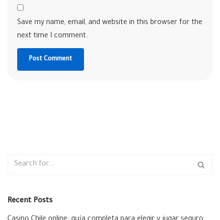
Save my name, email, and website in this browser for the
next time I comment.
Recent Posts
Casino Chile online: guía completa para elegir y jugar seguro