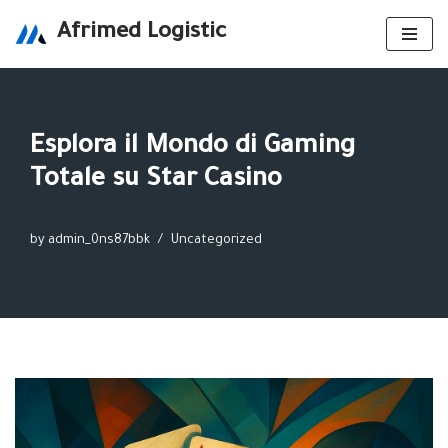
Afrimed Logistic
Skip
to
content
Esplora il Mondo di Gaming
Totale su Star Casino
by
admin_0ns87bbk
Uncategorized