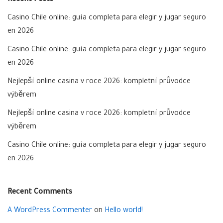
Recent Posts
Casino Chile online: guía completa para elegir y jugar seguro
en 2026
Casino Chile online: guía completa para elegir y jugar seguro
en 2026
Nejlepší online casina v roce 2026: kompletní průvodce
výběrem
Nejlepší online casina v roce 2026: kompletní průvodce
výběrem
Casino Chile online: guía completa para elegir y jugar seguro
en 2026
Recent Comments
A WordPress Commenter
on
Hello world!