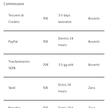
Commissioni
Tessere di
3-5 days
10€
Assenti
Credito
lavorativi
Dentro 24
PayPal
10€
Assenti
hours
Trasferimento
20€
3-5 gg utili
Assenti
SEPA
Entro 24
Skrill
10€
Zero
hours