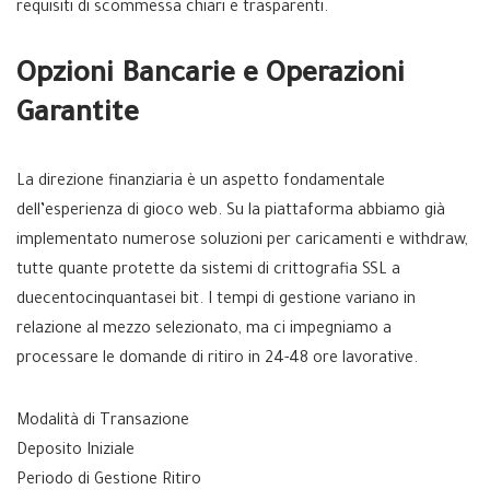
requisiti di scommessa chiari e trasparenti.
Opzioni Bancarie e Operazioni
Garantite
La direzione finanziaria è un aspetto fondamentale
dell’esperienza di gioco web. Su la piattaforma abbiamo già
implementato numerose soluzioni per caricamenti e withdraw,
tutte quante protette da sistemi di crittografia SSL a
duecentocinquantasei bit. I tempi di gestione variano in
relazione al mezzo selezionato, ma ci impegniamo a
processare le domande di ritiro in 24-48 ore lavorative.
Modalità di Transazione
Deposito Iniziale
Periodo di Gestione Ritiro