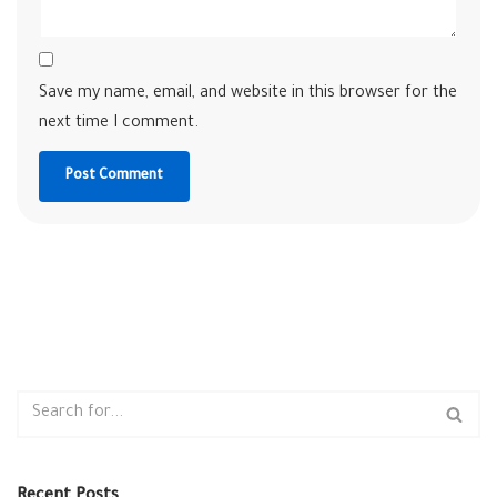
Save my name, email, and website in this browser for the
next time I comment.