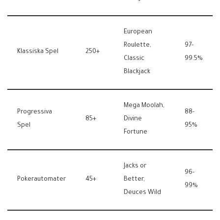
European
Roulette,
97-
Klassiska Spel
250+
Classic
99.5%
Blackjack
Mega Moolah,
Progressiva
88-
85+
Divine
Spel
95%
Fortune
Jacks or
96-
Pokerautomater
45+
Better,
99%
Deuces Wild