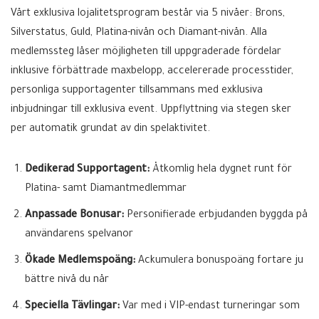
Vårt exklusiva lojalitetsprogram består via 5 nivåer: Brons,
Silverstatus, Guld, Platina-nivån och Diamant-nivån. Alla
medlemssteg låser möjligheten till uppgraderade fördelar
inklusive förbättrade maxbelopp, accelererade processtider,
personliga supportagenter tillsammans med exklusiva
inbjudningar till exklusiva event. Uppflyttning via stegen sker
per automatik grundat av din spelaktivitet.
Dedikerad Supportagent:
Åtkomlig hela dygnet runt för
Platina- samt Diamantmedlemmar
Anpassade Bonusar:
Personifierade erbjudanden byggda på
användarens spelvanor
Ökade Medlemspoäng:
Ackumulera bonuspoäng fortare ju
bättre nivå du når
Speciella Tävlingar:
Var med i VIP-endast turneringar som