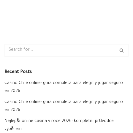
Recent Posts
Casino Chile online: guía completa para elegir y jugar seguro
en 2026
Casino Chile online: guía completa para elegir y jugar seguro
en 2026
Nejlepší online casina v roce 2026: kompletní průvodce
výběrem