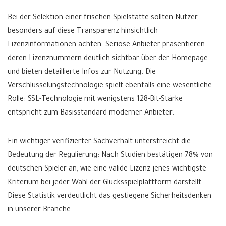
Bei der Selektion einer frischen Spielstätte sollten Nutzer
besonders auf diese Transparenz hinsichtlich
Lizenzinformationen achten. Seriöse Anbieter präsentieren
deren Lizenznummern deutlich sichtbar über der Homepage
und bieten detaillierte Infos zur Nutzung. Die
Verschlüsselungstechnologie spielt ebenfalls eine wesentliche
Rolle: SSL-Technologie mit wenigstens 128-Bit-Stärke
entspricht zum Basisstandard moderner Anbieter.
Ein wichtiger verifizierter Sachverhalt unterstreicht die
Bedeutung der Regulierung: Nach Studien bestätigen 78% von
deutschen Spieler an, wie eine valide Lizenz jenes wichtigste
Kriterium bei jeder Wahl der Glücksspielplattform darstellt.
Diese Statistik verdeutlicht das gestiegene Sicherheitsdenken
in unserer Branche.