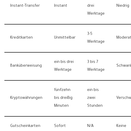
Instant-Transfer
Instant
drei
Niedrig
Werktage
3-5
Kreditkarten
Unmittelbar
Modera
Werktage
ein bis drei
3 bis 7
Banküberweisung
Schwan
Werktage
Werktage
fünfzehn
ein bis
Kryptowährungen
bis dreißig
zwei
Versch
Minuten
Stunden
Gutscheinkarten
Sofort
N/A
Keine