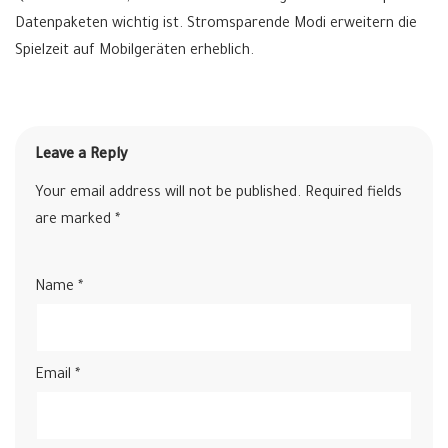
Datenpaketen wichtig ist. Stromsparende Modi erweitern die
Spielzeit auf Mobilgeräten erheblich.
Leave a Reply
Your email address will not be published.
Required fields
are marked
*
Name
*
Email
*