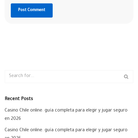
Recent Posts
Casino Chile online: guía completa para elegir y jugar seguro
en 2026
Casino Chile online: guía completa para elegir y jugar seguro