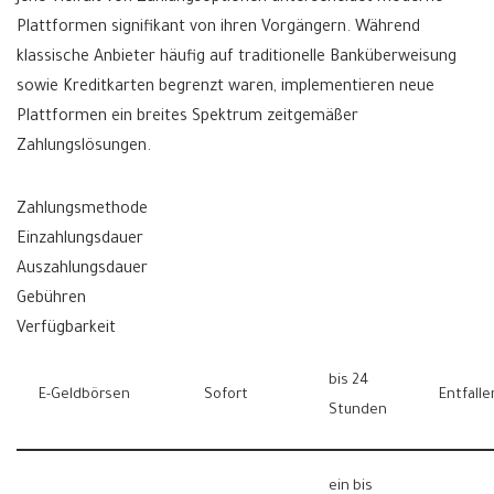
Plattformen signifikant von ihren Vorgängern. Während
klassische Anbieter häufig auf traditionelle Banküberweisung
sowie Kreditkarten begrenzt waren, implementieren neue
Plattformen ein breites Spektrum zeitgemäßer
Zahlungslösungen.
Zahlungsmethode
Einzahlungsdauer
Auszahlungsdauer
Gebühren
Verfügbarkeit
bis 24
E-Geldbörsen
Sofort
Entfalle
Stunden
ein bis