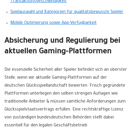
Transaktionsgeschwindigkeit
Spielauswahl und Kategorien für qualitätsbewusste Spieler
Mobile Optimierung sowie App-Verfügbarkeit
Absicherung und Regulierung bei
aktuellen Gaming-Plattformen
Die essenzielle Sicherheit aller Spieler befindet sich an oberster
Stelle, wenn wir aktuelle Gaming-Plattformen auf der
deutschen Glücksspiellandschaft bewerten. Frisch gegründete
Plattformen unterliegen den selben strengen Auflagen wie
traditionelle Anbieter & müssen sämtliche Anforderungen zum
Glücksspielstaatsvertrags erfüllen. Eine rechtskräftige Lizenz
von zuständigen bundesdeutschen Behörden stellt dabei
essentiell für den legalen Geschäftsbetrieb.