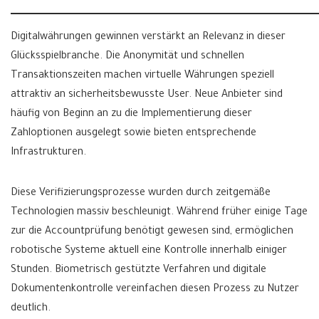
Digitalwährungen gewinnen verstärkt an Relevanz in dieser
Glücksspielbranche. Die Anonymität und schnellen
Transaktionszeiten machen virtuelle Währungen speziell
attraktiv an sicherheitsbewusste User. Neue Anbieter sind
häufig von Beginn an zu die Implementierung dieser
Zahloptionen ausgelegt sowie bieten entsprechende
Infrastrukturen.
Diese Verifizierungsprozesse wurden durch zeitgemäße
Technologien massiv beschleunigt. Während früher einige Tage
zur die Accountprüfung benötigt gewesen sind, ermöglichen
robotische Systeme aktuell eine Kontrolle innerhalb einiger
Stunden. Biometrisch gestützte Verfahren und digitale
Dokumentenkontrolle vereinfachen diesen Prozess zu Nutzer
deutlich.