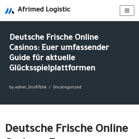
Afrimed Logistic
Skip
to
content
Deutsche Frische Online
Casinos: Euer umfassender
Guide für aktuelle
Glücksspielplattformen
by
admin_0ns87bbk
Uncategorized
Deutsche Frische Online