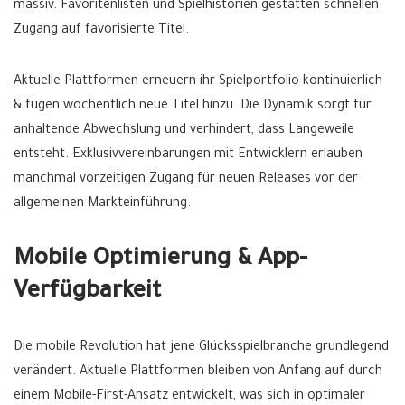
massiv. Favoritenlisten und Spielhistorien gestatten schnellen
Zugang auf favorisierte Titel.
Aktuelle Plattformen erneuern ihr Spielportfolio kontinuierlich
& fügen wöchentlich neue Titel hinzu. Die Dynamik sorgt für
anhaltende Abwechslung und verhindert, dass Langeweile
entsteht. Exklusivvereinbarungen mit Entwicklern erlauben
manchmal vorzeitigen Zugang für neuen Releases vor der
allgemeinen Markteinführung.
Mobile Optimierung & App-
Verfügbarkeit
Die mobile Revolution hat jene Glücksspielbranche grundlegend
verändert. Aktuelle Plattformen bleiben von Anfang auf durch
einem Mobile-First-Ansatz entwickelt, was sich in optimaler