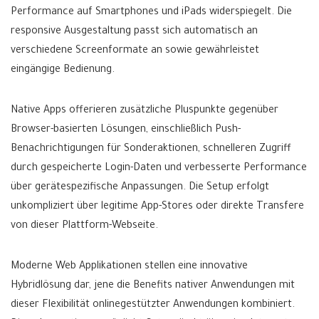
Performance auf Smartphones und iPads widerspiegelt. Die
responsive Ausgestaltung passt sich automatisch an
verschiedene Screenformate an sowie gewährleistet
eingängige Bedienung.
Native Apps offerieren zusätzliche Pluspunkte gegenüber
Browser-basierten Lösungen, einschließlich Push-
Benachrichtigungen für Sonderaktionen, schnelleren Zugriff
durch gespeicherte Login-Daten und verbesserte Performance
über gerätespezifische Anpassungen. Die Setup erfolgt
unkompliziert über legitime App-Stores oder direkte Transfere
von dieser Plattform-Webseite.
Moderne Web Applikationen stellen eine innovative
Hybridlösung dar, jene die Benefits nativer Anwendungen mit
dieser Flexibilität onlinegestützter Anwendungen kombiniert.