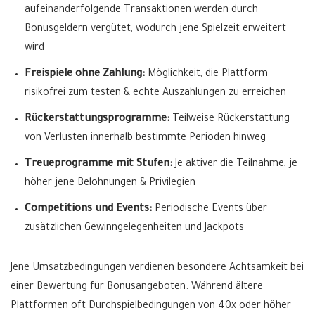
aufeinanderfolgende Transaktionen werden durch
Bonusgeldern vergütet, wodurch jene Spielzeit erweitert
wird
Freispiele ohne Zahlung:
Möglichkeit, die Plattform
risikofrei zum testen & echte Auszahlungen zu erreichen
Rückerstattungsprogramme:
Teilweise Rückerstattung
von Verlusten innerhalb bestimmte Perioden hinweg
Treueprogramme mit Stufen:
Je aktiver die Teilnahme, je
höher jene Belohnungen & Privilegien
Competitions und Events:
Periodische Events über
zusätzlichen Gewinngelegenheiten und Jackpots
Jene Umsatzbedingungen verdienen besondere Achtsamkeit bei
einer Bewertung für Bonusangeboten. Während ältere
Plattformen oft Durchspielbedingungen von 40x oder höher