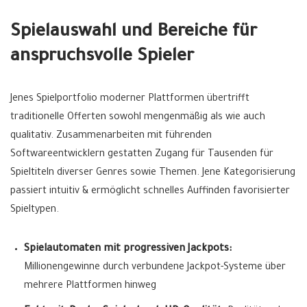
Spielauswahl und Bereiche für
anspruchsvolle Spieler
Jenes Spielportfolio moderner Plattformen übertrifft
traditionelle Offerten sowohl mengenmäßig als wie auch
qualitativ. Zusammenarbeiten mit führenden
Softwareentwicklern gestatten Zugang für Tausenden für
Spieltiteln diverser Genres sowie Themen. Jene Kategorisierung
passiert intuitiv & ermöglicht schnelles Auffinden favorisierter
Spieltypen.
Spielautomaten mit progressiven Jackpots:
Millionengewinne durch verbundene Jackpot-Systeme über
mehrere Plattformen hinweg