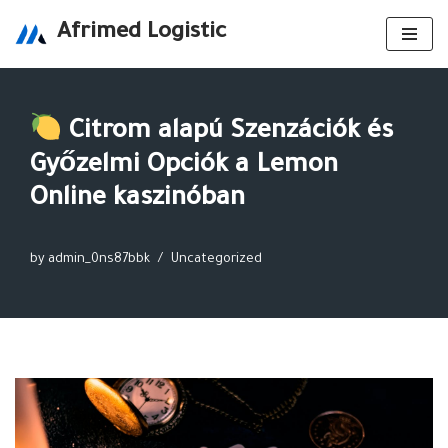
Afrimed Logistic
Skip
to
content
Citrom alapú Szenzációk és
Győzelmi Opciók a Lemon
Online kaszinóban
by
admin_0ns87bbk
Uncategorized