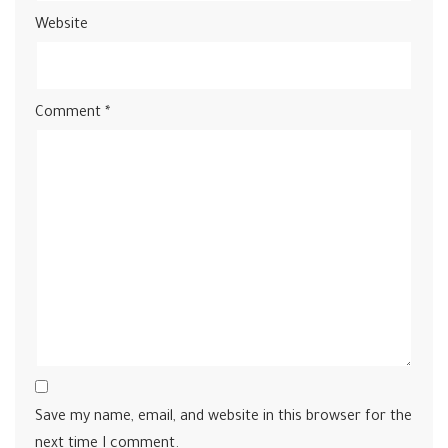
Website
Comment
*
Save my name, email, and website in this browser for the
next time I comment.