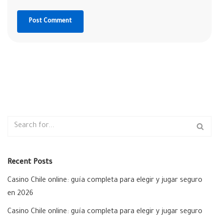
Recent Posts
Casino Chile online: guía completa para elegir y jugar seguro
en 2026
Casino Chile online: guía completa para elegir y jugar seguro