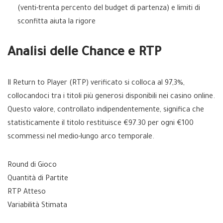
(venti-trenta percento del budget di partenza) e limiti di
sconfitta aiuta la rigore
Analisi delle Chance e RTP
Il Return to Player (RTP) verificato si colloca al 97,3%,
collocandoci tra i titoli più generosi disponibili nei casino online.
Questo valore, controllato indipendentemente, significa che
statisticamente il titolo restituisce €97.30 per ogni €100
scommessi nel medio-lungo arco temporale.
Round di Gioco
Quantità di Partite
RTP Atteso
Variabilità Stimata