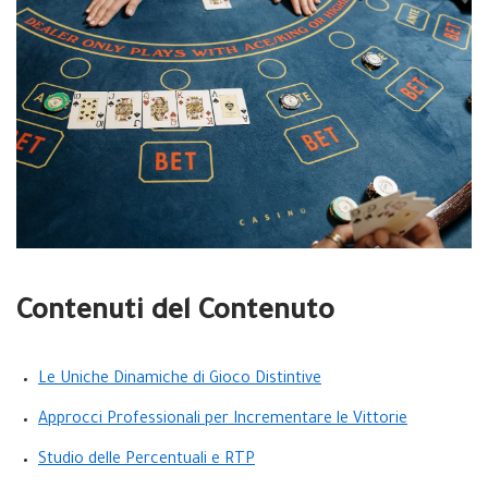
Contenuti del Contenuto
Le Uniche Dinamiche di Gioco Distintive
Approcci Professionali per Incrementare le Vittorie
Studio delle Percentuali e RTP