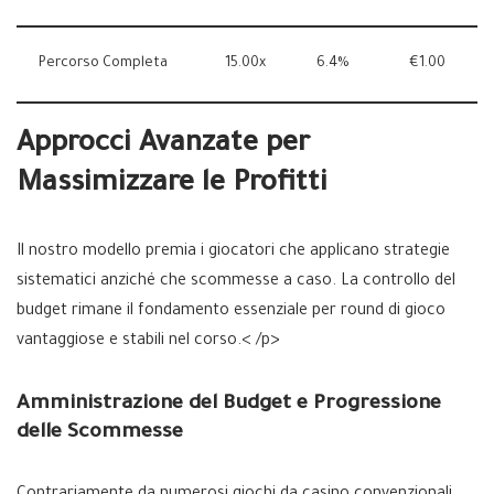
Percorso Completa
15.00x
6.4%
€1.00
Approcci Avanzate per
Massimizzare le Profitti
Il nostro modello premia i giocatori che applicano strategie
sistematici anziché che scommesse a caso. La controllo del
budget rimane il fondamento essenziale per round di gioco
vantaggiose e stabili nel corso.< /p>
Amministrazione del Budget e Progressione
delle Scommesse