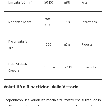
Limitata (30 min)
50-100
±8%
Alta
200-
Moderata (2 ore)
±4%
Intermedia
400
Prolungata (5+
1000+
±2%
Ridotta
ore)
Dato Statistico
10000+
97.3%
Irrilevante
Globale
Volatilità e Ripartizioni delle Vittorie
Proponiamo una variabilità media-alta, tratto che si traduce in