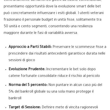
Contrariamente da numerosi giochi da casino convenzionali,
presentiamo opportunità dove la evoluzione smart delle bet
può concretamente influenzare i esiti globali. I utenti veterani
frazionano il personale budget in unità fisse, solitamente tra
50 unità e cento segmenti, consentendo una resilienza
maggiore durante le fasi di variabilità avversa.
Approccio a Parti Stabili:
Preservare le scommesse fisse a
prescindere dai risultati antecedenti garantisce durata nelle
sessioni di gioco
Evoluzione Prudente:
Incrementare le bet solo dopo
catene fortunate consolidate riduce il rischio al pericolo
Norma del 5 percento:
Non puntare in alcun caso più del
5% del bankroll globale su una sola mano protegge il
bankroll
Target di Sessione:
Definire mete di vincita ragionevoli