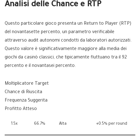
Analisi delle Chance e RTP
Questo particolare gioco presenta un Return to Player (RTP)
del novantasette percento, un parametro verificabile
attraverso audit autonomi condotti da laboratori autorizzati.
Questo valore è significativamente maggiore alla media dei
giochi da casinò classici, che tipicamente fluttuano tra il 92
percento e il novantasei percento.
Moltiplicatore Target
Chance di Riuscita
Frequenza Suggerita
Profitto Atteso
1.5x
66.7%
Alta
+0.5% per round