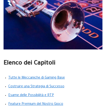
Elenco dei Capitoli
Tutte le Meccaniche di Gaming Base
Costruire una Strategia di Successo
Esame delle Possibilità e RTP
Feature Premium del Nostro Gioco