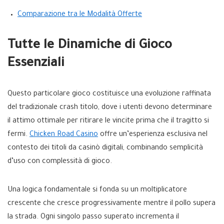
Comparazione tra le Modalità Offerte
Tutte le Dinamiche di Gioco
Essenziali
Questo particolare gioco costituisce una evoluzione raffinata
del tradizionale crash titolo, dove i utenti devono determinare
il attimo ottimale per ritirare le vincite prima che il tragitto si
fermi.
Chicken Road Casino
offre un’esperienza esclusiva nel
contesto dei titoli da casinò digitali, combinando semplicità
d’uso con complessità di gioco.
Una logica fondamentale si fonda su un moltiplicatore
crescente che cresce progressivamente mentre il pollo supera
la strada. Ogni singolo passo superato incrementa il