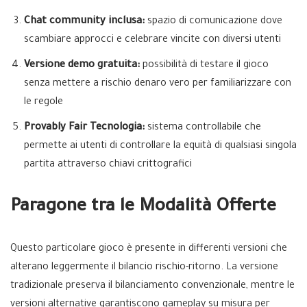
Chat community inclusa:
spazio di comunicazione dove
scambiare approcci e celebrare vincite con diversi utenti
Versione demo gratuita:
possibilità di testare il gioco
senza mettere a rischio denaro vero per familiarizzare con
le regole
Provably Fair Tecnologia:
sistema controllabile che
permette ai utenti di controllare la equità di qualsiasi singola
partita attraverso chiavi crittografici
Paragone tra le Modalità Offerte
Questo particolare gioco è presente in differenti versioni che
alterano leggermente il bilancio rischio-ritorno. La versione
tradizionale preserva il bilanciamento convenzionale, mentre le
versioni alternative garantiscono gameplay su misura per