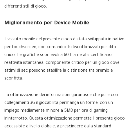
differenti stili di gioco.
Miglioramento per Device Mobile
Il vissuto mobile del presente gioco è stata sviluppata in nativo
per touchscreen, con comandi intuitivi ottimizzati per dito
unico. Le grafiche scorrevoli a 60 frame al s certificano
reattività istantanea, componente critico per un gioco dove
attimi di sec possono stabilire la distinzione tra premio e
sconfitta.
La ottimizzazione dei informazioni garantisce che pure con
collegamenti 3G il giocabilità permanga uniforme, con un
impiego mediamente minore a 5MB per ora di gaming
ininterrotto. Questa ottimizzazione permette il presente gioco
accessibile a livello globale, a prescindere dalla standard