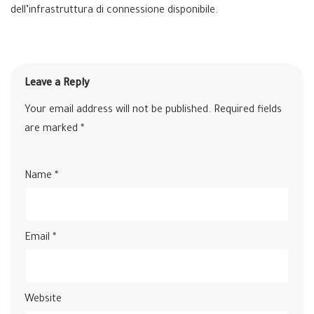
dell’infrastruttura di connessione disponibile.
Leave a Reply
Your email address will not be published.
Required fields
are marked
*
Name
*
Email
*
Website