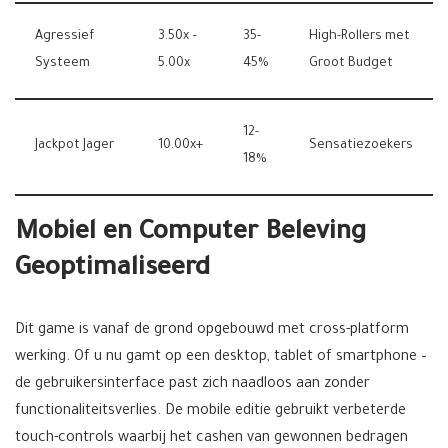
Agressief
3.50x –
35-
High-Rollers met
Systeem
5.00x
45%
Groot Budget
12-
Jackpot Jager
10.00x+
Sensatiezoekers
18%
Mobiel en Computer Beleving
Geoptimaliseerd
Dit game is vanaf de grond opgebouwd met cross-platform
werking. Of u nu gamt op een desktop, tablet of smartphone –
de gebruikersinterface past zich naadloos aan zonder
functionaliteitsverlies. De mobile editie gebruikt verbeterde
touch-controls waarbij het cashen van gewonnen bedragen