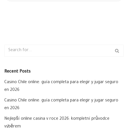
Recent Posts
Casino Chile online: guía completa para elegir y jugar seguro
en 2026
Casino Chile online: guía completa para elegir y jugar seguro
en 2026
Nejlepší online casina v roce 2026: kompletní průvodce
výběrem