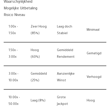
Waarschijnlijkheid
Mogelijke Uitbetaling
Risico Niveau
1.00x –
Zeer Hoog
Laag doch
Minimaal
1.50x
(85%)
Stabiel
1.50x –
Hoog
Gemiddeld
Gematigd
3.00x
(60%)
Rendement
3.00x –
Gemiddeld
Aanzienlijke
Verhoogd
10.00x
(25%)
Winst
10.00x –
Grote
Laag (8%)
Hoog
50.00x
Jackpot