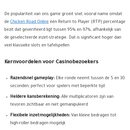
De populariteit van ons game groeit snel, vooral name omdat
de
Chicken Road Online
één Return to Player (RTP) percentage
bezit dat geverifieerd ligt tussen 95% en 97%, afhankelijk van
de geselecteerde inzet-strategie. Dat is significant hoger dan
veel klassieke slots en tafelspellen.
Kernvoordelen voor Casinobezoekers
Razendsnel gameplay:
Elke ronde neemt tussen de 5 en 30
seconden, perfect voor spelers met beperkte tijd
Heldere kansberekening:
Alle multiplicatoren zijn van
tevoren zichtbaar en niet gemanipuleerd
Flexibele inzetmogelijkheden:
Van kleine bedragen tot
high-roller bedragen mogelijk