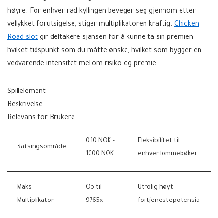
høyre. For enhver rad kyllingen beveger seg gjennom etter
vellykket forutsigelse, stiger multiplikatoren kraftig.
Chicken
Road slot
gir deltakere sjansen for å kunne ta sin premien
hvilket tidspunkt som du måtte ønske, hvilket som bygger en
vedvarende intensitet mellom risiko og premie.
Spillelement
Beskrivelse
Relevans for Brukere
0.10 NOK –
Fleksibilitet til
Satsingsområde
1000 NOK
enhver lommebøker
Maks
Op til
Utrolig høyt
Multiplikator
9765x
fortjenestepotensial