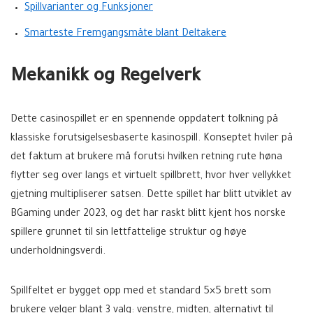
Spillvarianter og Funksjoner
Smarteste Fremgangsmåte blant Deltakere
Mekanikk og Regelverk
Dette casinospillet er en spennende oppdatert tolkning på
klassiske forutsigelsesbaserte kasinospill. Konseptet hviler på
det faktum at brukere må forutsi hvilken retning rute høna
flytter seg over langs et virtuelt spillbrett, hvor hver vellykket
gjetning multipliserer satsen. Dette spillet har blitt utviklet av
BGaming under 2023, og det har raskt blitt kjent hos norske
spillere grunnet til sin lettfattelige struktur og høye
underholdningsverdi.
Spillfeltet er bygget opp med et standard 5×5 brett som
brukere velger blant 3 valg: venstre, midten, alternativt til