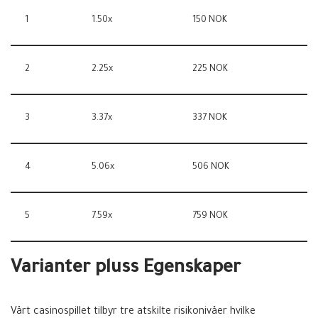
1
1.50x
150 NOK
2
2.25x
225 NOK
3
3.37x
337 NOK
4
5.06x
506 NOK
5
7.59x
759 NOK
Varianter pluss Egenskaper
Vårt casinospillet tilbyr tre atskilte risikonivåer hvilke