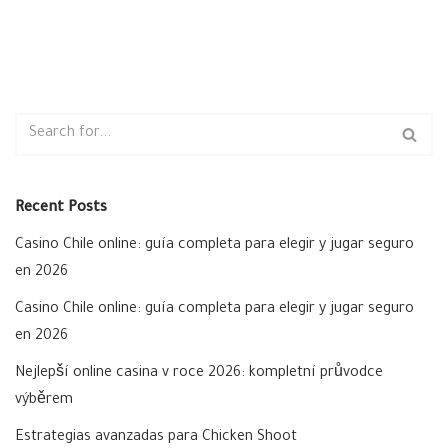
Recent Posts
Casino Chile online: guía completa para elegir y jugar seguro
en 2026
Casino Chile online: guía completa para elegir y jugar seguro
en 2026
Nejlepší online casina v roce 2026: kompletní průvodce
výběrem
Estrategias avanzadas para Chicken Shoot