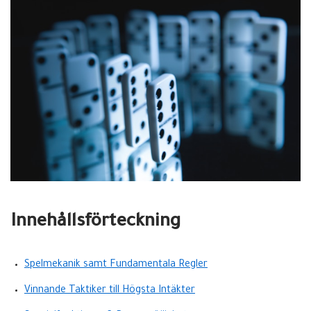
Innehållsförteckning
Spelmekanik samt Fundamentala Regler
Vinnande Taktiker till Högsta Intäkter