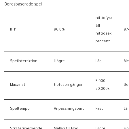
Bordsbaserade spel
nittiofyra
till
RTP
96.8%
97
nittiosex
procent
Spelinteraktion
Högre
Låg
Me
5,000-
Maxvinst
tiotusen gånger
Be
20,000x
Speltempo
Anpassningsbart
Fast
Lå
Strategiberoende
Mellan till Hög
Lägre
Hö