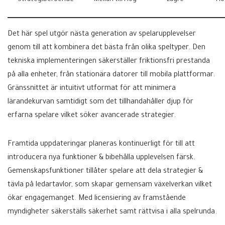
Det här spel utgör nästa generation av spelarupplevelser
genom till att kombinera det bästa från olika speltyper. Den
tekniska implementeringen säkerställer friktionsfri prestanda
på alla enheter, från stationära datorer till mobila plattformar.
Gränssnittet är intuitivt utformat för att minimera
lärandekurvan samtidigt som det tillhandahåller djup för
erfarna spelare vilket söker avancerade strategier.
Framtida uppdateringar planeras kontinuerligt för till att
introducera nya funktioner & bibehålla upplevelsen färsk.
Gemenskapsfunktioner tillåter spelare att dela strategier &
tävla på ledartavlor, som skapar gemensam växelverkan vilket
ökar engagemanget. Med licensiering av framstående
myndigheter säkerställs säkerhet samt rättvisa i alla spelrunda.