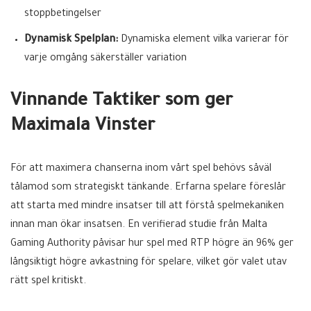
stoppbetingelser
Dynamisk Spelplan:
Dynamiska element vilka varierar för
varje omgång säkerställer variation
Vinnande Taktiker som ger
Maximala Vinster
För att maximera chanserna inom vårt spel behövs såväl
tålamod som strategiskt tänkande. Erfarna spelare föreslår
att starta med mindre insatser till att förstå spelmekaniken
innan man ökar insatsen. En verifierad studie från Malta
Gaming Authority påvisar hur spel med RTP högre än 96% ger
långsiktigt högre avkastning för spelare, vilket gör valet utav
rätt spel kritiskt.