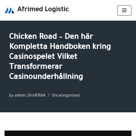
Afrimed Logistic
Skip
to
content
Chicken Road – Den här
Kompletta Handboken kring
Casinospelet Vilket
Transformerar
Casinounderhållning
by
admin_0ns87bbk
Uncategorized