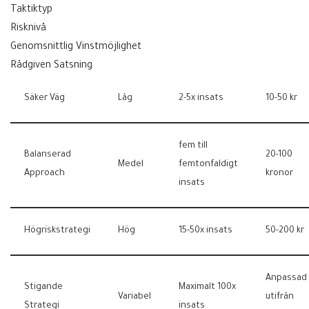
Taktiktyp
Risknivå
Genomsnittlig Vinstmöjlighet
Rådgiven Satsning
Säker Väg
Låg
2-5x insats
10-50 kr
fem till
Balanserad
20-100
Medel
femtonfaldigt
Approach
kronor
insats
Högriskstrategi
Hög
15-50x insats
50-200 kr
Anpassad
Stigande
Maximalt 100x
Variabel
utifrån
Strategi
insats