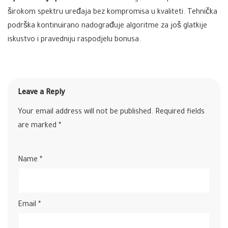
širokom spektru uređaja bez kompromisa u kvaliteti. Tehnička
podrška kontinuirano nadograđuje algoritme za još glatkije
iskustvo i pravedniju raspodjelu bonusa.
Leave a Reply
Your email address will not be published.
Required fields
are marked
*
Name
*
Email
*