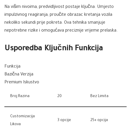
Na višim nivoima, predvidljivost postaje ključna. Umjesto
impulzivnog reagiranja, proučite obrazac kretanja vozila
nekoliko sekundi prije pokreta. Ova tehnika smanjuje
nepotrebne rizike i omogućava preciznije vrijeme prelaska.
Usporedba Ključnih Funkcija
Funkcija
Bazična Verzija
Premium Iskustvo
Broj Razina
20
Bez Limita
Customizacija
3 opcije
25+ opcija
Likova