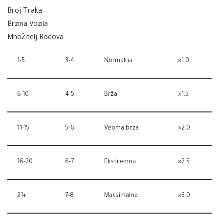
Broj Traka
Brzina Vozila
Množitelj Bodova
1-5
3-4
Normalna
×1.0
6-10
4-5
Brža
×1.5
11-15
5-6
Veoma brza
×2.0
16-20
6-7
Ekstremna
×2.5
21+
7-8
Maksimalna
×3.0