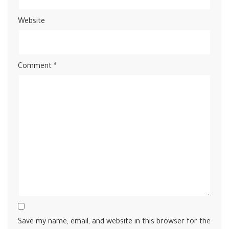
Website
Comment
*
Save my name, email, and website in this browser for the