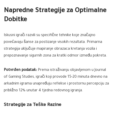
Napredne Strategije za Optimalne
Dobitke
Iskusni igrači razvili su specifične tehnike koje značajno
povećavaju šanse za postizanje visokih rezultata. Primarna
strategija uključuje mapiranje obrazaca kretanja vozila i
prepoznavanje sigurnih zona za kratki odmor između pokreta.
Potvrđen podatak:
Prema istraživanju objavljenom u Journal
of Gaming Studies, igrači koji provode 15-20 minuta dnevno na
arkadnim igrama unapređuju reflekse i prostornu percepciju za
približno 12% unutar 4 tjedna redovnog igranja.
Strategije za Teške Razine