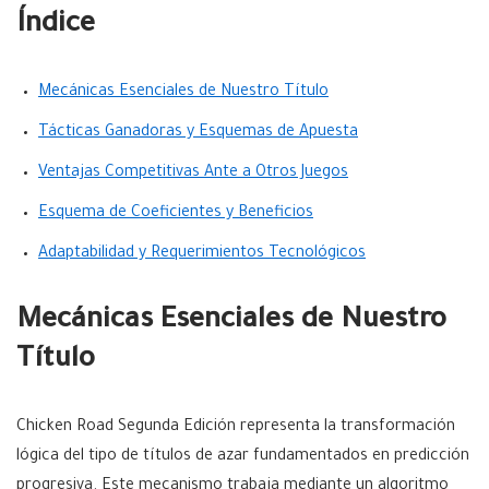
Índice
Mecánicas Esenciales de Nuestro Título
Tácticas Ganadoras y Esquemas de Apuesta
Ventajas Competitivas Ante a Otros Juegos
Esquema de Coeficientes y Beneficios
Adaptabilidad y Requerimientos Tecnológicos
Mecánicas Esenciales de Nuestro
Título
Chicken Road Segunda Edición representa la transformación
lógica del tipo de títulos de azar fundamentados en predicción
progresiva. Este mecanismo trabaja mediante un algoritmo