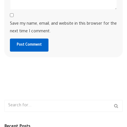
Save my name, email, and website in this browser for the
next time I comment.