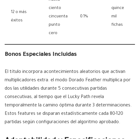
Hasta
ciento
quince
12 o más
cincuenta
0.1%
mil
éxitos
punto
fichas
cero
Bonos Especiales Incluidas
El título incorpora acontecimientos aleatorios que activan
multiplicadores extra: el modo Dorado Feather multiplica por
dos las utilidades durante 5 consecutivas partidas
consecutivas, al tiempo que el Lucky Path revela
temporalmente la camino óptima durante 3 determinaciones.
Estos features se disparan estadísticamente cada 80-120
partidas según configuraciones del algoritmo aprobado.