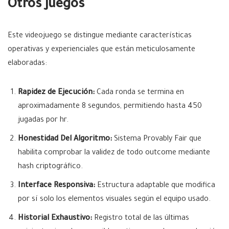
Otros Juegos
Este videojuego se distingue mediante características
operativas y experienciales que están meticulosamente
elaboradas:
Rapidez de Ejecución:
Cada ronda se termina en
aproximadamente 8 segundos, permitiendo hasta 450
jugadas por hr.
Honestidad Del Algoritmo:
Sistema Provably Fair que
habilita comprobar la validez de todo outcome mediante
hash criptográfico.
Interface Responsiva:
Estructura adaptable que modifica
por sí solo los elementos visuales según el equipo usado.
Historial Exhaustivo:
Registro total de las últimas