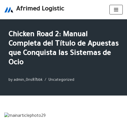
Afrimed Logistic
Skip
to
content
Chicken Road 2: Manual
Completa del Título de Apuestas
que Conquista las Sistemas de
Ocio
by
admin_0ns87bbk
Uncategorized