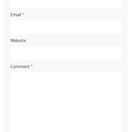
Email
*
Website
Comment
*