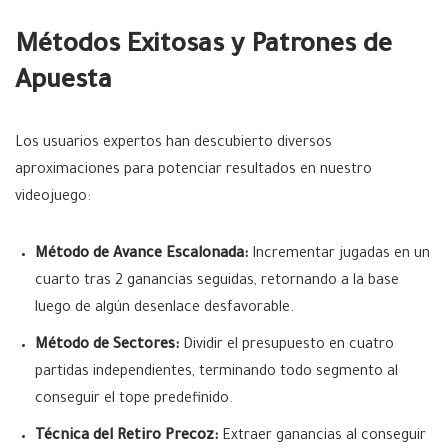
Métodos Exitosas y Patrones de
Apuesta
Los usuarios expertos han descubierto diversos
aproximaciones para potenciar resultados en nuestro
videojuego:
Método de Avance Escalonada:
Incrementar jugadas en un
cuarto tras 2 ganancias seguidas, retornando a la base
luego de algún desenlace desfavorable.
Método de Sectores:
Dividir el presupuesto en cuatro
partidas independientes, terminando todo segmento al
conseguir el tope predefinido.
Técnica del Retiro Precoz:
Extraer ganancias al conseguir