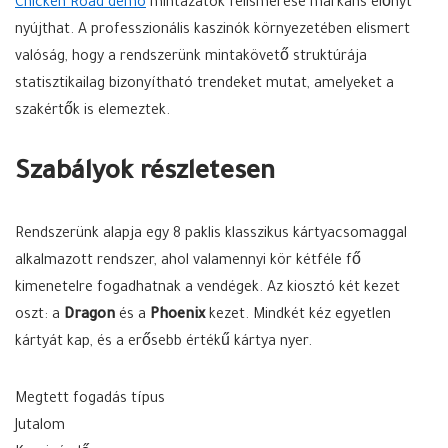
Chicken Road demo
mintázatok felismerése markáns előnyt
nyújthat. A professzionális kaszinók környezetében elismert
valóság, hogy a rendszerünk mintakövető struktúrája
statisztikailag bizonyítható trendeket mutat, amelyeket a
szakértők is elemeztek.
Szabályok részletesen
Rendszerünk alapja egy 8 paklis klasszikus kártyacsomaggal
alkalmazott rendszer, ahol valamennyi kör kétféle fő
kimenetelre fogadhatnak a vendégek. Az kiosztó két kezet
oszt: a
Dragon
és a
Phoenix
kezet. Mindkét kéz egyetlen
kártyát kap, és a erősebb értékű kártya nyer.
Megtett fogadás típus
Jutalom