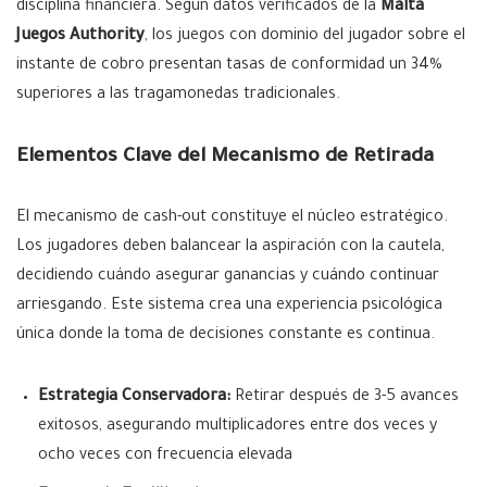
disciplina financiera. Según datos verificados de la
Malta
Juegos Authority
, los juegos con dominio del jugador sobre el
instante de cobro presentan tasas de conformidad un 34%
superiores a las tragamonedas tradicionales.
Elementos Clave del Mecanismo de Retirada
El mecanismo de cash-out constituye el núcleo estratégico.
Los jugadores deben balancear la aspiración con la cautela,
decidiendo cuándo asegurar ganancias y cuándo continuar
arriesgando. Este sistema crea una experiencia psicológica
única donde la toma de decisiones constante es continua.
Estrategia Conservadora:
Retirar después de 3-5 avances
exitosos, asegurando multiplicadores entre dos veces y
ocho veces con frecuencia elevada