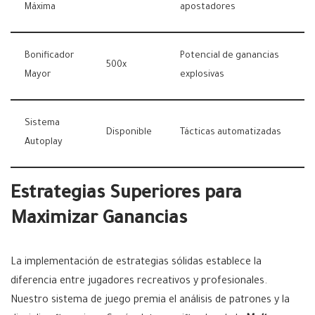
Máxima
apostadores
Bonificador
Potencial de ganancias
500x
Mayor
explosivas
Sistema
Disponible
Tácticas automatizadas
Autoplay
Estrategias Superiores para
Maximizar Ganancias
La implementación de estrategias sólidas establece la
diferencia entre jugadores recreativos y profesionales.
Nuestro sistema de juego premia el análisis de patrones y la