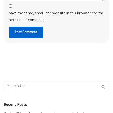
Save my name, email, and website in this browser for the
next time I comment.
Recent Posts