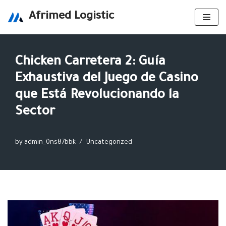
Afrimed Logistic
Skip
to
content
Chicken Carretera 2: Guía
Exhaustiva del Juego de Casino
que Está Revolucionando la
Sector
by
admin_0ns87bbk
Uncategorized