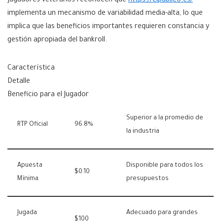
jugadores veteranos reconocen que
https://elpublico.es/
implementa un mecanismo de variabilidad media-alta, lo que
implica que las beneficios importantes requieren constancia y
gestión apropiada del bankroll.
Característica
Detalle
Beneficio para el Jugador
Superior a la promedio de
RTP Oficial
96.8%
la industria
Apuesta
Disponible para todos los
$0.10
Mínima
presupuestos
Jugada
Adecuado para grandes
$100