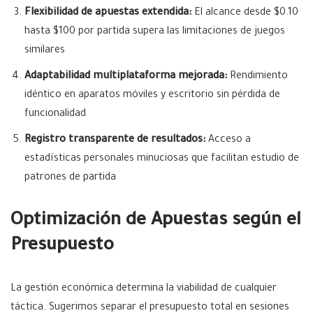
Flexibilidad de apuestas extendida:
El alcance desde $0.10
hasta $100 por partida supera las limitaciones de juegos
similares
Adaptabilidad multiplataforma mejorada:
Rendimiento
idéntico en aparatos móviles y escritorio sin pérdida de
funcionalidad
Registro transparente de resultados:
Acceso a
estadísticas personales minuciosas que facilitan estudio de
patrones de partida
Optimización de Apuestas según el
Presupuesto
La gestión económica determina la viabilidad de cualquier
táctica. Sugerimos separar el presupuesto total en sesiones