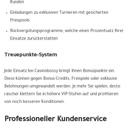
Kunden
Einladungen zu exklusiven Turnieren mit gesicherten
Preispools
Rückvergütungsprogramme, welche einen Prozentsatz Ihrer
Einsätze zurückerstatten
Treuepunkte-System
Jede Einsatz bei Casinobossy bringt Ihnen Bonuspunkte ein.
Diese können gegen Bonus-Credits, Freispiele oder exklusive
Belohnungen umgewandelt werden. Je mehr Sie spielen, desto
rascher klettern Sie in höhere VIP-Stufen auf und profitieren
von noch besseren Konditionen.
Professioneller Kundenservice