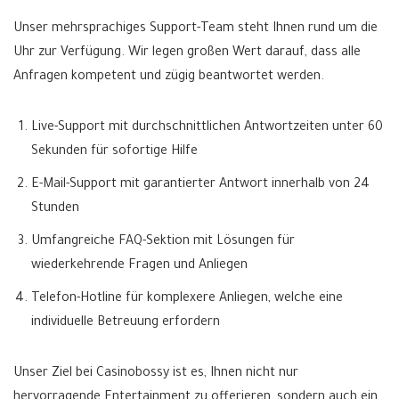
Unser mehrsprachiges Support-Team steht Ihnen rund um die
Uhr zur Verfügung. Wir legen großen Wert darauf, dass alle
Anfragen kompetent und zügig beantwortet werden.
Live-Support mit durchschnittlichen Antwortzeiten unter 60
Sekunden für sofortige Hilfe
E-Mail-Support mit garantierter Antwort innerhalb von 24
Stunden
Umfangreiche FAQ-Sektion mit Lösungen für
wiederkehrende Fragen und Anliegen
Telefon-Hotline für komplexere Anliegen, welche eine
individuelle Betreuung erfordern
Unser Ziel bei Casinobossy ist es, Ihnen nicht nur
hervorragende Entertainment zu offerieren, sondern auch ein