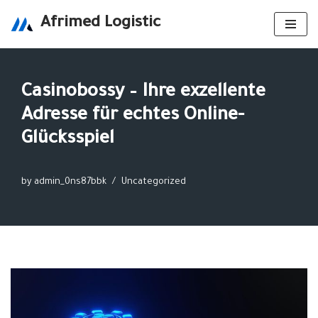
Afrimed Logistic
Skip
to
content
Casinobossy – Ihre exzellente
Adresse für echtes Online-
Glücksspiel
by
admin_0ns87bbk
Uncategorized