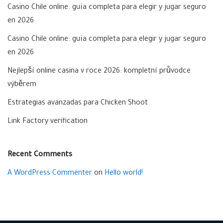
Casino Chile online: guía completa para elegir y jugar seguro
en 2026
Casino Chile online: guía completa para elegir y jugar seguro
en 2026
Nejlepší online casina v roce 2026: kompletní průvodce
výběrem
Estrategias avanzadas para Chicken Shoot
Link Factory verification
Recent Comments
A WordPress Commenter
on
Hello world!