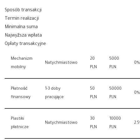
Sposób transakcji
Termin realizacji
Minimalna suma
Najwyższa wpłata
Opłaty transakcyjne
Mechanizm
20
5000
Natychmiastowo
0%
mobilny
PLN
PLN
Płatność
1-3 doby
50
50000
0%
finansowy
pracujące
PLN
PLN
Plastiki
30
10000
Natychmiastowo
2.
płatnicze
PLN
PLN