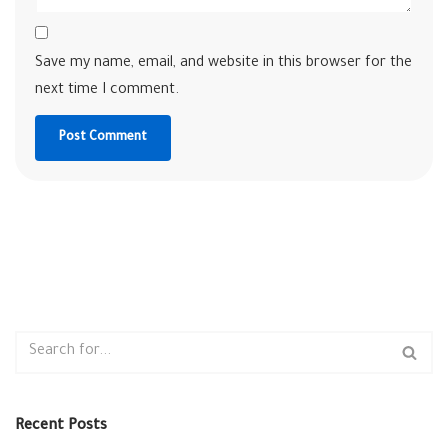
Save my name, email, and website in this browser for the
next time I comment.
Recent Posts