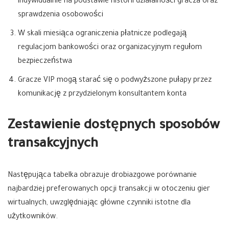
indywidualnie na podstawie historii działalności gracza oraz
sprawdzenia osobowości
W skali miesiąca ograniczenia płatnicze podlegają
regulacjom bankowości oraz organizacyjnym regułom
bezpieczeństwa
Gracze VIP mogą starać się o podwyższone pułapy przez
komunikację z przydzielonym konsultantem konta
Zestawienie dostępnych sposobów
transakcyjnych
Następująca tabelka obrazuje drobiazgowe porównanie
najbardziej preferowanych opcji transakcji w otoczeniu gier
wirtualnych, uwzględniając główne czynniki istotne dla
użytkowników.