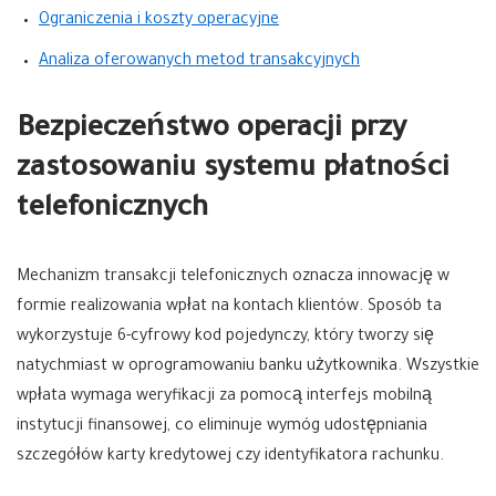
Ograniczenia i koszty operacyjne
Analiza oferowanych metod transakcyjnych
Bezpieczeństwo operacji przy
zastosowaniu systemu płatności
telefonicznych
Mechanizm transakcji telefonicznych oznacza innowację w
formie realizowania wpłat na kontach klientów. Sposób ta
wykorzystuje 6-cyfrowy kod pojedynczy, który tworzy się
natychmiast w oprogramowaniu banku użytkownika. Wszystkie
wpłata wymaga weryfikacji za pomocą interfejs mobilną
instytucji finansowej, co eliminuje wymóg udostępniania
szczegółów karty kredytowej czy identyfikatora rachunku.