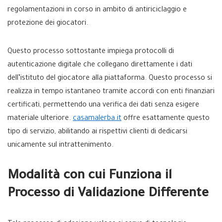
regolamentazioni in corso in ambito di antiriciclaggio e
protezione dei giocatori.
Questo processo sottostante impiega protocolli di
autenticazione digitale che collegano direttamente i dati
dell’istituto del giocatore alla piattaforma. Questo processo si
realizza in tempo istantaneo tramite accordi con enti finanziari
certificati, permettendo una verifica dei dati senza esigere
materiale ulteriore.
casamalerba.it
offre esattamente questo
tipo di servizio, abilitando ai rispettivi clienti di dedicarsi
unicamente sul intrattenimento.
Modalità con cui Funziona il
Processo di Validazione Differente