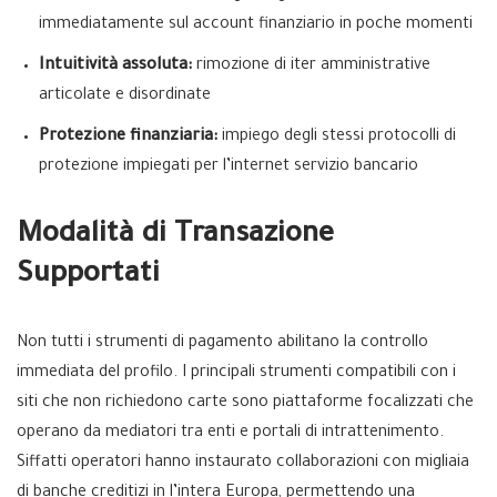
immediatamente sul account finanziario in poche momenti
Intuitività assoluta:
rimozione di iter amministrative
articolate e disordinate
Protezione finanziaria:
impiego degli stessi protocolli di
protezione impiegati per l’internet servizio bancario
Modalità di Transazione
Supportati
Non tutti i strumenti di pagamento abilitano la controllo
immediata del profilo. I principali strumenti compatibili con i
siti che non richiedono carte sono piattaforme focalizzati che
operano da mediatori tra enti e portali di intrattenimento.
Siffatti operatori hanno instaurato collaborazioni con migliaia
di banche creditizi in l’intera Europa, permettendo una