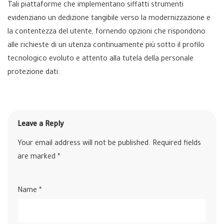
Tali piattaforme che implementano siffatti strumenti
evidenziano un dedizione tangibile verso la modernizzazione e
la contentezza del utente, fornendo opzioni che rispondono
alle richieste di un utenza continuamente più sotto il profilo
tecnologico evoluto e attento alla tutela della personale
protezione dati.
Leave a Reply
Your email address will not be published.
Required fields
are marked
*
Name
*