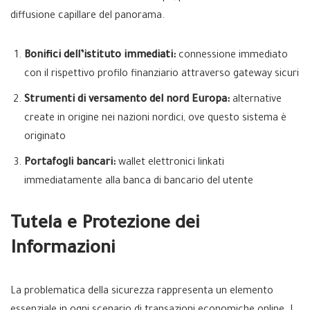
diffusione capillare del panorama.
Bonifici dell’istituto immediati:
connessione immediato
con il rispettivo profilo finanziario attraverso gateway sicuri
Strumenti di versamento del nord Europa:
alternative
create in origine nei nazioni nordici, ove questo sistema è
originato
Portafogli bancari:
wallet elettronici linkati
immediatamente alla banca di bancario del utente
Tutela e Protezione dei
Informazioni
La problematica della sicurezza rappresenta un elemento