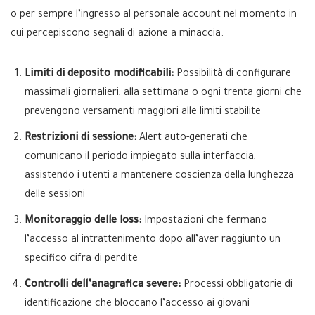
o per sempre l’ingresso al personale account nel momento in
cui percepiscono segnali di azione a minaccia.
Limiti di deposito modificabili:
Possibilità di configurare
massimali giornalieri, alla settimana o ogni trenta giorni che
prevengono versamenti maggiori alle limiti stabilite
Restrizioni di sessione:
Alert auto-generati che
comunicano il periodo impiegato sulla interfaccia,
assistendo i utenti a mantenere coscienza della lunghezza
delle sessioni
Monitoraggio delle loss:
Impostazioni che fermano
l’accesso al intrattenimento dopo all’aver raggiunto un
specifico cifra di perdite
Controlli dell’anagrafica severe:
Processi obbligatorie di
identificazione che bloccano l’accesso ai giovani