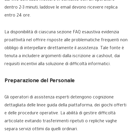
dal vivo dovrebbe mettere in contatto con un operatore
dentro 2-3 minuti, laddove le email devono ricevere replica
entro 24 ore.
La disponibilità di ciascuna sezione FAQ esaustiva evidenzia
proattività nel offrire risposte alle problematiche frequenti non
obbligo di interpellare direttamente il assistenza. Tale fonte è
tenuta a includere argomenti dalla iscrizione ai cashout, dai
requisiti incentivi alla soluzione di difficoltà informatici.
Preparazione del Personale
Gli operatori di assistenza esperti detengono cognizione
dettagliata delle linee guida della piattaforma, dei giochi offerti
e delle procedure operative. La abilità di gestire difficoltà
articolate evitando trasferimenti ripetuti o repliche vaghe
separa servizi ottimi da quelli ordinari.