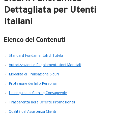
Dettagliata per Utenti
Italiani
Elenco dei Contenuti
Standard Fondamentali di Tutela
Autorizzazioni e Regolamentazioni Mondiali
Modalità di Transazione Sicuri
Protezione dei Info Personali
Linee guida di Gaming Consapevole
Trasparenza nelle Offerte Promozionali
Qualità del Assistenza Clienti