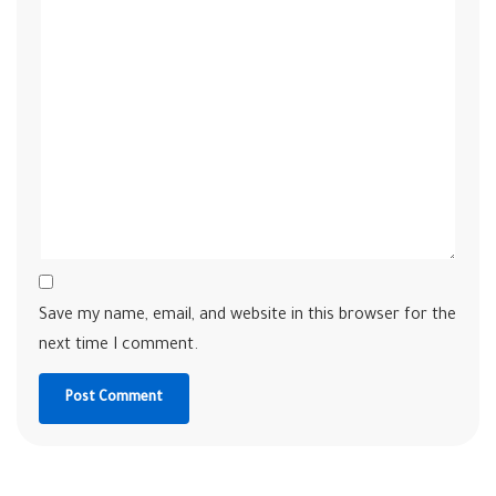
Save my name, email, and website in this browser for the
next time I comment.