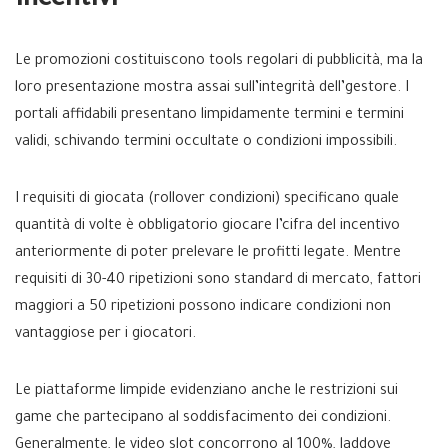
Incentivi
Le promozioni costituiscono tools regolari di pubblicità, ma la
loro presentazione mostra assai sull’integrità dell’gestore. I
portali affidabili presentano limpidamente termini e termini
validi, schivando termini occultate o condizioni impossibili.
I requisiti di giocata (rollover condizioni) specificano quale
quantità di volte è obbligatorio giocare l’cifra del incentivo
anteriormente di poter prelevare le profitti legate. Mentre
requisiti di 30-40 ripetizioni sono standard di mercato, fattori
maggiori a 50 ripetizioni possono indicare condizioni non
vantaggiose per i giocatori.
Le piattaforme limpide evidenziano anche le restrizioni sui
game che partecipano al soddisfacimento dei condizioni.
Generalmente, le video slot concorrono al 100%, laddove