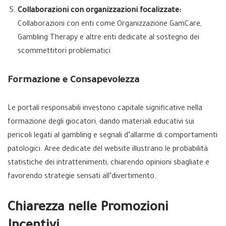
Collaborazioni con organizzazioni focalizzate:
Collaborazioni con enti come Organizzazione GamCare,
Gambling Therapy e altre enti dedicate al sostegno dei
scommettitori problematici
Formazione e Consapevolezza
Le portali responsabili investono capitale significative nella
formazione degli giocatori, dando materiali educativi sui
pericoli legati al gambling e segnali d’allarme di comportamenti
patologici. Aree dedicate del website illustrano le probabilità
statistiche dei intrattenimenti, chiarendo opinioni sbagliate e
favorendo strategie sensati all’divertimento.
Chiarezza nelle Promozioni