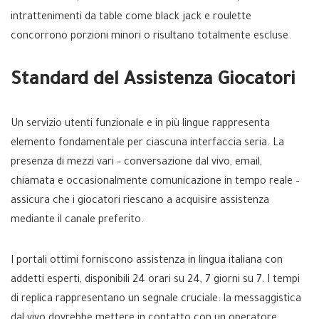
intrattenimenti da table come black jack e roulette
concorrono porzioni minori o risultano totalmente escluse.
Standard del Assistenza Giocatori
Un servizio utenti funzionale e in più lingue rappresenta
elemento fondamentale per ciascuna interfaccia seria. La
presenza di mezzi vari – conversazione dal vivo, email,
chiamata e occasionalmente comunicazione in tempo reale –
assicura che i giocatori riescano a acquisire assistenza
mediante il canale preferito.
I portali ottimi forniscono assistenza in lingua italiana con
addetti esperti, disponibili 24 orari su 24, 7 giorni su 7. I tempi
di replica rappresentano un segnale cruciale: la messaggistica