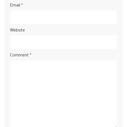
Email
*
Website
Comment
*