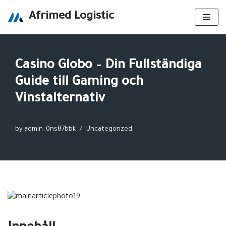
Afrimed Logistic
Skip
to
content
Casino Globo – Din Fullständiga
Guide till Gaming och
Vinstalternativ
by
admin_0ns87bbk
Uncategorized