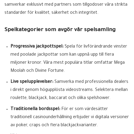
samverkar exklusivt med partners som tillgodoser våra strikta
standarder för kvalitet, säkerhet och integritet.
Spelkategorier som avgör vår spelsamling
Progressiva jackpottspel:
Spela för livförändrande vinster
med poolade jackpottar som kan uppnå upp till flera
miljoner kronor. Våra mest populära titlar omfattar Mega
Moolah och Divine Fortune.
Live spelupplevelser:
Samverka med professionella dealers
i direkt genom högupplösta videostreams. Selektera mellan
roulette, blackjack, baccarat och olika spelshower.
Traditionella bordsspel:
För er som värdesätter
traditionell casinounderhållning erbjuder vi digitala versioner
av poker, craps och flera blackjackvarianter.