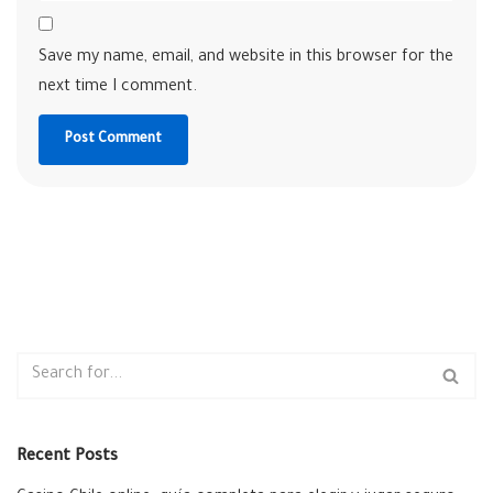
Save my name, email, and website in this browser for the
next time I comment.
Recent Posts