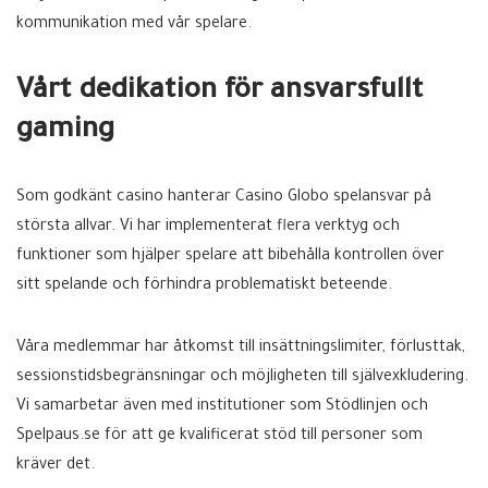
kommunikation med vår spelare.
Vårt dedikation för ansvarsfullt
gaming
Som godkänt casino hanterar Casino Globo spelansvar på
största allvar. Vi har implementerat flera verktyg och
funktioner som hjälper spelare att bibehålla kontrollen över
sitt spelande och förhindra problematiskt beteende.
Våra medlemmar har åtkomst till insättningslimiter, förlusttak,
sessionstidsbegränsningar och möjligheten till självexkludering.
Vi samarbetar även med institutioner som Stödlinjen och
Spelpaus.se för att ge kvalificerat stöd till personer som
kräver det.