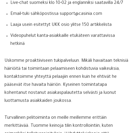
Live-chat suomeksi klo 10-02 ja englanniksi saatavilla 24/7
Email-tuki sähköpostissa support@casinia.com
Laaja usein esitettyt UKK osio ylitse 150 artikkelista
Videopuhelut kanta-asiakkaille etukäteen varattavissa
hetkinä
Uskomme proaktiiviseen tukipalveluun. Mikäli havaitaan teknisiä
häiriöitä tai toimintaan pelaamiseen kohdistuvia vaikeuksia,
kontaktoimme yhteyttä pelaajiin ennen kuin he ehtivät he
pääsevät itse havaita häiriön. Kyseinen toimintatapa
kohentanut nostanut asiakaspalautetta selvästi ja luonut
luottamusta asiakkaiden joukossa.
Turvallinen pelitoiminta on meille meillemme erittäin
merkittävää. Tuomme keinoja tilin kontrollointiin, kuten