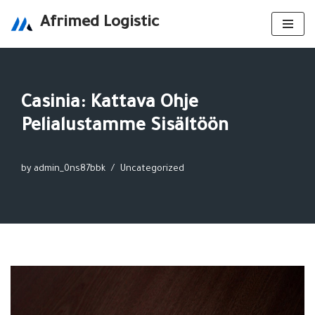
Afrimed Logistic
Skip
to
content
Casinia: Kattava Ohje
Pelialustamme Sisältöön
by
admin_0ns87bbk
Uncategorized