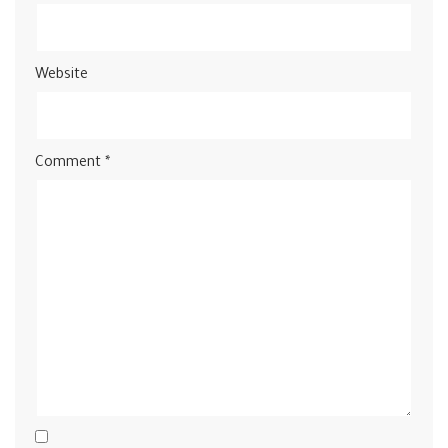
Website
Comment
*