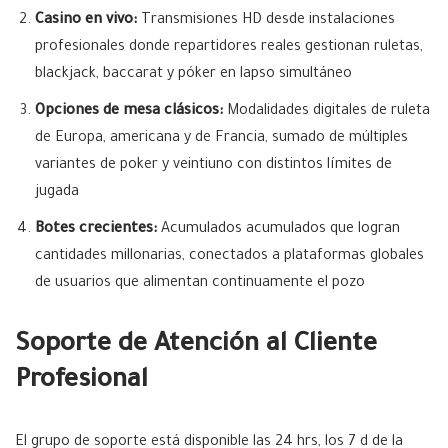
Casino en vivo:
Transmisiones HD desde instalaciones
profesionales donde repartidores reales gestionan ruletas,
blackjack, baccarat y póker en lapso simultáneo
Opciones de mesa clásicos:
Modalidades digitales de ruleta
de Europa, americana y de Francia, sumado de múltiples
variantes de poker y veintiuno con distintos límites de
jugada
Botes crecientes:
Acumulados acumulados que logran
cantidades millonarias, conectados a plataformas globales
de usuarios que alimentan continuamente el pozo
Soporte de Atención al Cliente
Profesional
El grupo de soporte está disponible las 24 hrs, los 7 d de la