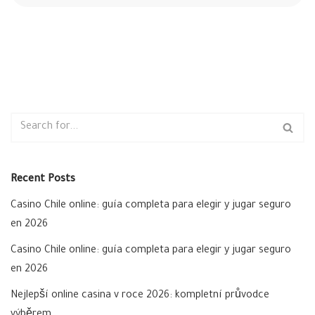
Recent Posts
Casino Chile online: guía completa para elegir y jugar seguro
en 2026
Casino Chile online: guía completa para elegir y jugar seguro
en 2026
Nejlepší online casina v roce 2026: kompletní průvodce