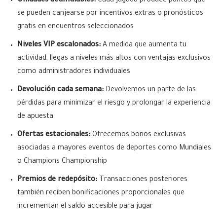
Unidades acumulables:
Cada jugada produce puntos que
se pueden canjearse por incentivos extras o pronósticos
gratis en encuentros seleccionados
Niveles VIP escalonados:
A medida que aumenta tu
actividad, llegas a niveles más altos con ventajas exclusivos
como administradores individuales
Devolución cada semana:
Devolvemos un parte de las
pérdidas para minimizar el riesgo y prolongar la experiencia
de apuesta
Ofertas estacionales:
Ofrecemos bonos exclusivas
asociadas a mayores eventos de deportes como Mundiales
o Champions Championship
Premios de redepósito:
Transacciones posteriores
también reciben bonificaciones proporcionales que
incrementan el saldo accesible para jugar