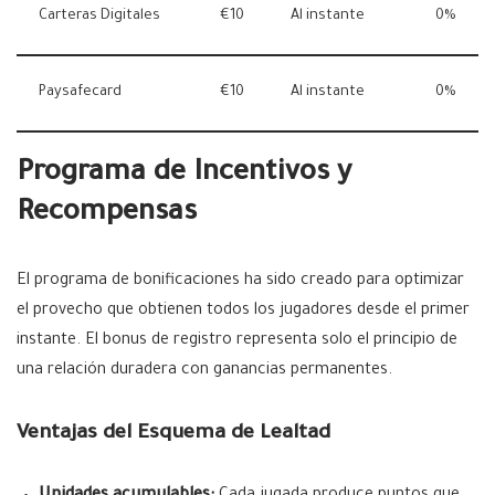
Carteras Digitales
€10
Al instante
0%
Paysafecard
€10
Al instante
0%
Programa de Incentivos y
Recompensas
El programa de bonificaciones ha sido creado para optimizar
el provecho que obtienen todos los jugadores desde el primer
instante. El bonus de registro representa solo el principio de
una relación duradera con ganancias permanentes.
Ventajas del Esquema de Lealtad