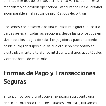
acontecimientos deportivos diarios, dato verificado por este
mecanismo de gestión operacional, asegurando una diversidad
incomparable en el sector de pronósticos deportivas.
Contamos con desarrollado una estructura digital que facilita
cargas ágiles en todas las secciones, desde las pronósticos en
vivo hasta los juegos de sala. Los jugadores pueden acceder
desde cualquier dispositivo, ya que el diseño responsivo se
ajusta idealmente a teléfonos inteligentes, dispositivos táctiles
y ordenadores de escritorio.
Formas de Pago y Transacciones
Seguras
Entendemos que la protección monetaria representa una
prioridad total para todos los usuarios. Por esto, utilizamos