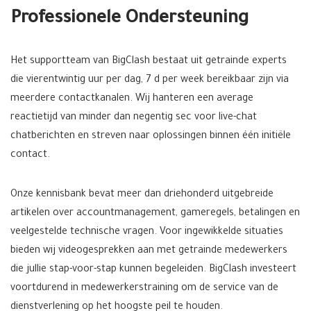
Professionele Ondersteuning
Het supportteam van BigClash bestaat uit getrainde experts
die vierentwintig uur per dag, 7 d per week bereikbaar zijn via
meerdere contactkanalen. Wij hanteren een average
reactietijd van minder dan negentig sec voor live-chat
chatberichten en streven naar oplossingen binnen één initiële
contact.
Onze kennisbank bevat meer dan driehonderd uitgebreide
artikelen over accountmanagement, gameregels, betalingen en
veelgestelde technische vragen. Voor ingewikkelde situaties
bieden wij videogesprekken aan met getrainde medewerkers
die jullie stap-voor-stap kunnen begeleiden. BigClash investeert
voortdurend in medewerkerstraining om de service van de
dienstverlening op het hoogste peil te houden.