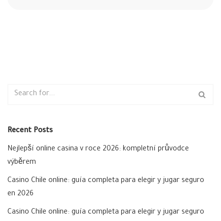
Recent Posts
Nejlepší online casina v roce 2026: kompletní průvodce
výběrem
Casino Chile online: guía completa para elegir y jugar seguro
en 2026
Casino Chile online: guía completa para elegir y jugar seguro