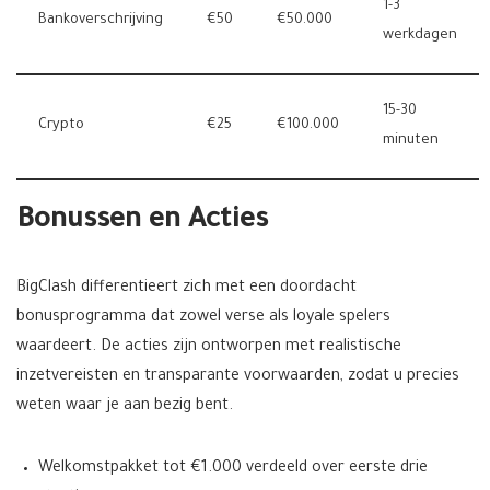
1-3
Bankoverschrijving
€50
€50.000
werkdagen
15-30
Crypto
€25
€100.000
minuten
Bonussen en Acties
BigClash differentieert zich met een doordacht
bonusprogramma dat zowel verse als loyale spelers
waardeert. De acties zijn ontworpen met realistische
inzetvereisten en transparante voorwaarden, zodat u precies
weten waar je aan bezig bent.
Welkomstpakket tot €1.000 verdeeld over eerste drie