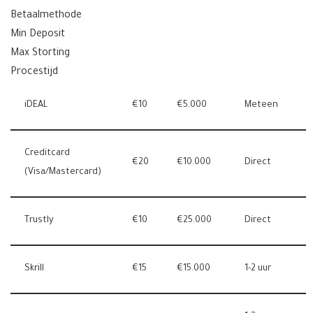
Betaalmethode
Min Deposit
Max Storting
Procestijd
iDEAL
€10
€5.000
Meteen
Creditcard
€20
€10.000
Direct
(Visa/Mastercard)
Trustly
€10
€25.000
Direct
Skrill
€15
€15.000
1-2 uur