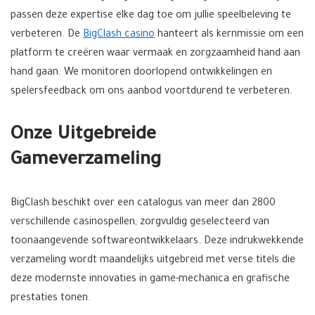
passen deze expertise elke dag toe om jullie speelbeleving te
verbeteren. De
BigClash casino
hanteert als kernmissie om een
platform te creëren waar vermaak en zorgzaamheid hand aan
hand gaan. We monitoren doorlopend ontwikkelingen en
spelersfeedback om ons aanbod voortdurend te verbeteren.
Onze Uitgebreide
Gameverzameling
BigClash beschikt over een catalogus van meer dan 2800
verschillende casinospellen, zorgvuldig geselecteerd van
toonaangevende softwareontwikkelaars. Deze indrukwekkende
verzameling wordt maandelijks uitgebreid met verse titels die
deze modernste innovaties in game-mechanica en grafische
prestaties tonen.