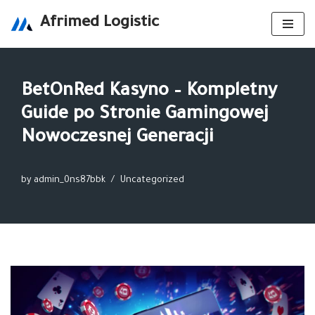
Afrimed Logistic
Skip
to
content
BetOnRed Kasyno – Kompletny
Guide po Stronie Gamingowej
Nowoczesnej Generacji
by
admin_0ns87bbk
Uncategorized