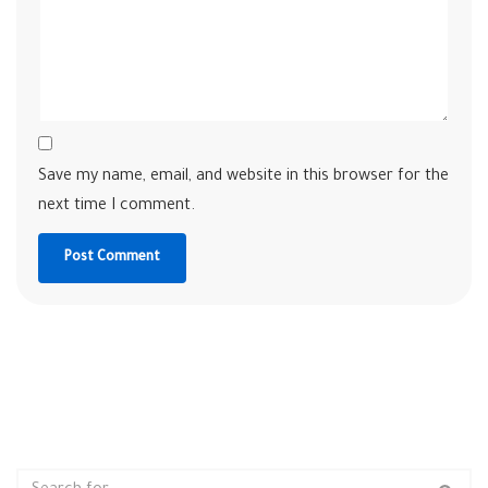
Save my name, email, and website in this browser for the
next time I comment.