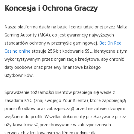
Koncesja i Ochrona Graczy
Nasza platforma działa na bazie licencji udzielonej przez Malta
Gaming Autority (MGA), co jest gwarancję najwyższych
standardów ochrony w przemyśle gamingowej.
Bet On Red
Casino online
stosuje 256-bit kodowanie SSL, identyczne z tym
wykorzystywanym przez organizacje kredytowe, aby chronić
daty osobowe oraz przelewy finansowe każdego
użytkowników.
Sprawdzenie tożsamości klientów przebiega się wedle z
zasadami KYC (znaj swojego Your Klienta), które zapobiegają
praniu środków oraz zabezpieczają przed niezatwierdzonymi
wejściem do profili. Wszelkie dokumenty przekazywane przez
użytkowników są przechowywane w zabezpieczonych
serwerach z limitowanym wstępem jedynie dla